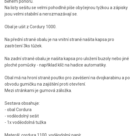
během ponoru.
Na listy sešitu se velmi pohodlně píše obyčejnou tyžkou a zápisky
jsou velmi stabilní a nerozmazávají se.
Obal je ušit z Cordury 1000.
Na přední straně obalu je na vnitní straně našita kapsa pro
zastrčení 3ks tůžek.
Na zadní straně obalu je našita kapsa pro uložení buzoly nebo jiné
ploché pomůcky - například klíč na hadice automatiky.
Obal má na hroní straně poutko pro zavěšení na dvojkarabinu a po
obvodu gumičku na zajištění proti otevření.
Mezi stránkami je gumová záložka.
Sestava obsahuje:
- obal Cordura
- voděodolný sešit
- 1x voděodolná tužka
Materál: cordura 1100, voděodolný papír