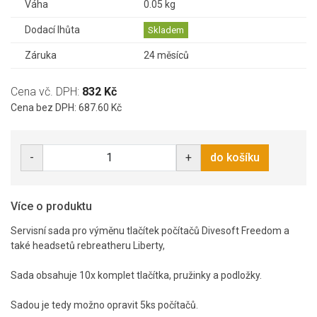
Váha
0.05 kg
Dodací lhůta
Skladem
Záruka
24 měsíců
Cena vč. DPH:
832 Kč
Cena bez DPH: 687.60 Kč
-
+
do košíku
Více o produktu
Servisní sada pro výměnu tlačítek počítačů Divesoft Freedom a
také headsetů rebreatheru Liberty,
Sada obsahuje 10x komplet tlačítka, pružinky a podložky.
Sadou je tedy možno opravit 5ks počítačů.