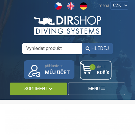
měna
HLEDEJ
přihlaste se
detail
0
MŮJ ÚČET
KOŠÍK
SORTIMENT
MENU