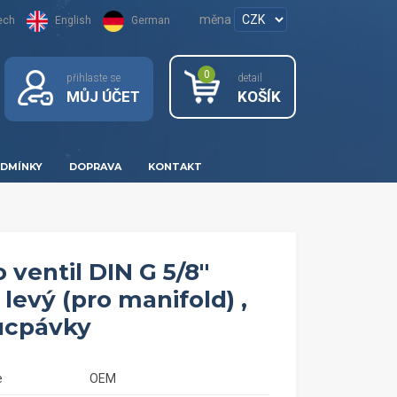
měna
ech
English
German
0
přihlaste se
detail
MŮJ ÚČET
KOŠÍK
DMÍNKY
DOPRAVA
KONTAKT
ventil DIN G 5/8''
levý (pro manifold) ,
ucpávky
e
OEM