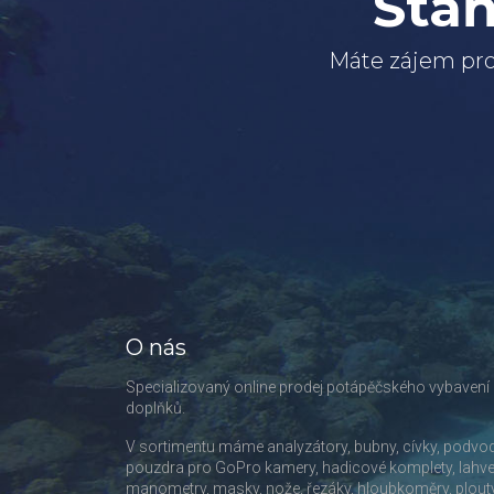
Staň
Máte zájem pro
O nás
Specializovaný online prodej potápěčského vybavení
doplňků.
V sortimentu máme analyzátory, bubny, cívky, podvo
pouzdra pro GoPro kamery, hadicové komplety, lahve
manometry, masky, nože, řezáky, hloubkoměry, plout