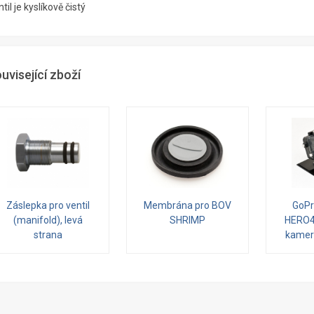
til je kyslíkově čistý
uvisející zboží
Záslepka pro ventil
Membrána pro BOV
GoPr
(manifold), levá
SHRIMP
HERO4
strana
kamer