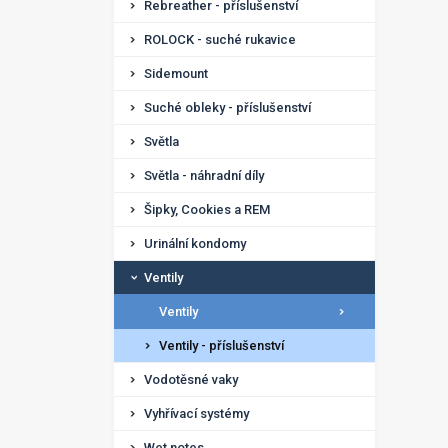
Rebreather - příslušenství
ROLOCK - suché rukavice
Sidemount
Suché obleky - příslušenství
Světla
Světla - náhradní díly
Šipky, Cookies a REM
Urinální kondomy
Ventily
Ventily
Ventily - příslušenství
Vodotěsné vaky
Vyhřívací systémy
Wet notes