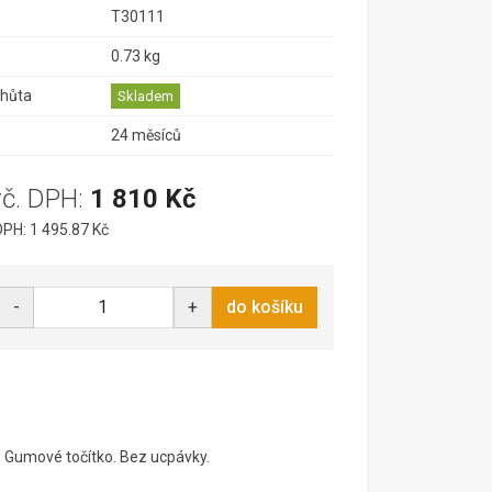
T30111
0.73 kg
lhůta
Skladem
24 měsíců
vč. DPH:
1 810 Kč
PH: 1 495.87 Kč
-
+
do košíku
r. Gumové točítko. Bez ucpávky.