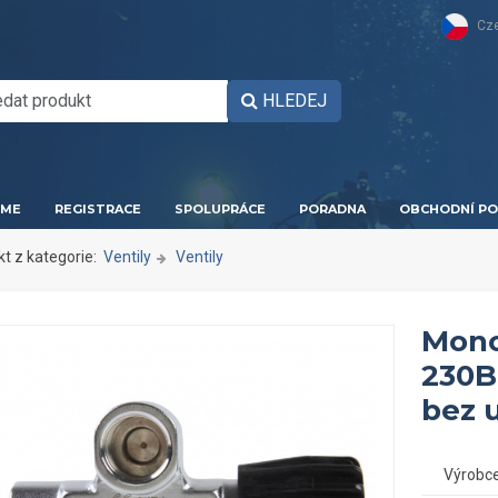
Cz
HLEDEJ
ME
REGISTRACE
SPOLUPRÁCE
PORADNA
OBCHODNÍ PO
kt z kategorie:
Ventily
Ventily
Mono 
230B 
bez 
Výrobc