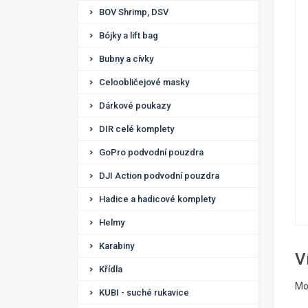
BOV Shrimp, DSV
Bójky a lift bag
Bubny a cívky
Celoobličejové masky
Dárkové poukazy
DIR celé komplety
GoPro podvodní pouzdra
DJI Action podvodní pouzdra
Hadice a hadicové komplety
Helmy
Karabiny
V
Křídla
Mon
KUBI - suché rukavice