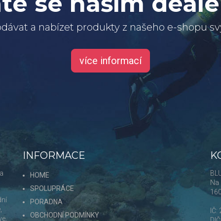
te se naším deal
dávat a nabízet produkty z našeho e-shopu 
více informací
INFORMACE
K
 a
BLU
HOME
Na 
SPOLUPRÁCE
16
dní
PORADNA
,
IČ:
OBCHODNÍ PODMÍNKY
ve,
DI