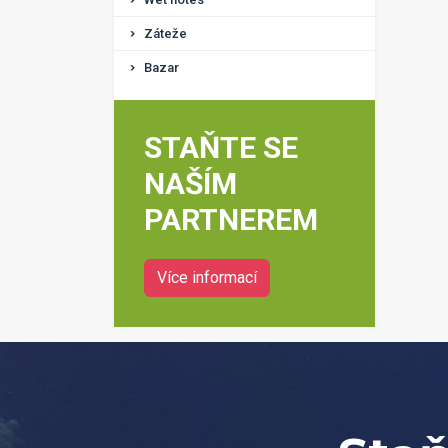
Záteže
Bazar
STAŇTE SE
NAŠÍM
PARTNEREM
Více informací