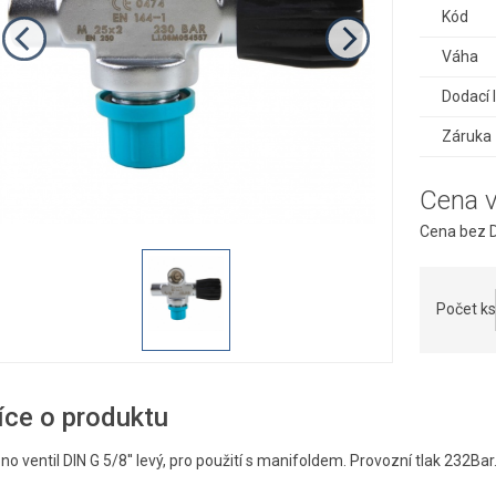
Kód
Váha
Dodací 
Záruka
Cena 
Cena bez D
Počet ks
íce o produktu
o ventil DIN G 5/8'' levý, pro použití s manifoldem. Provozní tlak 232Ba