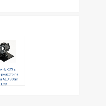
o HERO3 a
 pouzdro na
u ALU 300m
LCD