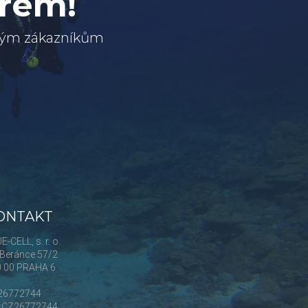
erem!
svým zákazníkům
ONTAKT
E-CELL, s. r. o.
Beránce 57/2
0 00 PRAHA 6
 26772744
Č:CZ26772744