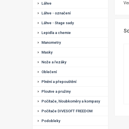
Ven
Láhve
Láhve - označení
Láhve - Stage sady
So
Lepidla a chemie
Manometry
Masky
Nože a řezáky
Oblečení
Plnění a přepouštění
Ploutve a pružiny
Počítače, hloubkoměry a kompasy
Počítače DIVESOFT FREEDOM
Podobleky