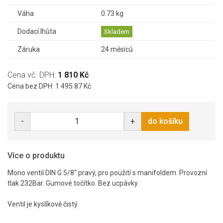
Váha
0.73 kg
Dodací lhůta
Skladem
Záruka
24 měsíců
Cena vč. DPH:
1 810 Kč
Cena bez DPH: 1 495.87 Kč
-
+
do košíku
Více o produktu
Mono ventil DIN G 5/8'' pravý, pro použití s manifoldem. Provozní
tlak 232Bar. Gumové točítko. Bez ucpávky.
Ventil je kyslíkově čistý