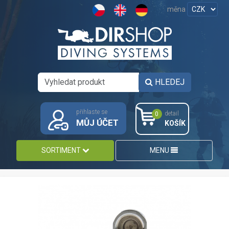
měna
HLEDEJ
přihlaste se
detail
0
MŮJ ÚČET
KOŠÍK
SORTIMENT
MENU