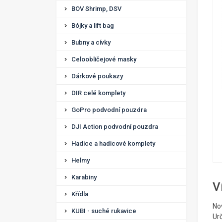
BOV Shrimp, DSV
Bójky a lift bag
Bubny a cívky
Celoobličejové masky
Dárkové poukazy
DIR celé komplety
GoPro podvodní pouzdra
DJI Action podvodní pouzdra
Hadice a hadicové komplety
Helmy
Karabiny
V
Křídla
No
KUBI - suché rukavice
Ur