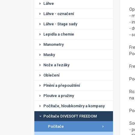
Láhve
Op
Láhve - označení
- 
- 
Láhve - Stage sady
- d
Lepidla a chemie
- s
Manometry
Fr
Po
Masky
Nože a řezáky
Fr
Oblečení
Poč
Plnění a přepouštění
Ro
Ploutve a pružiny
na 
Počítače, hloubkoměry a kompasy
Po
Počítače DIVESOFT FREEDOM
Sou
Počítače
- p