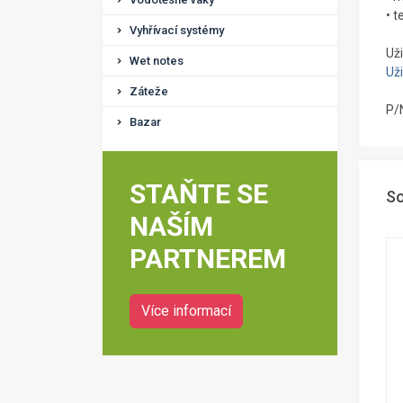
• 
Vyhřívací systémy
Už
Wet notes
Už
Záteže
P/
Bazar
STAŇTE SE
So
NAŠÍM
PARTNEREM
Více informací