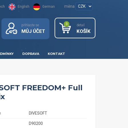
měna
ech
English
German
0
přihlaste se
detail
MŮJ ÚČET
KOŠÍK
DMÍNKY
DOPRAVA
KONTAKT
SOFT FREEDOM+ Full
ix
e
DIVESOFT
D90200