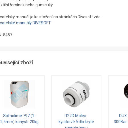
textilní řemínek nebo gumicuky
ivatelský manuál je ke stažení na stránkách Divesoft zde:
ivatelské manuály DIVESOFT
N.:8457
uvisející zboží
Sofnolime 797 (1-
R22D Molex -
DUX
2,5mm) kanystr 20kg
kyslíkové čidlo kryté
300Bar 
membránou