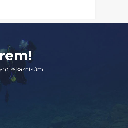
erem!
svým zákazníkům