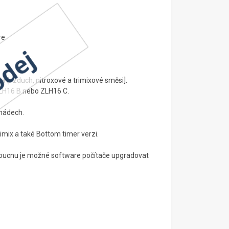
re
 (vzduch, nitroxové a trimixové směsi].
ZLH16 B nebo ZLH16 C.
nádech.
rimix a také Bottom timer verzi.
doucnu je možné software počítače upgradovat