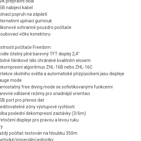
EVA přepravní obal
SB nabíjecí kabel
pínací popruh na zápěstí
lternativní upínací gumicuk
silikonové ochranné pouzdro počítače
šroubovací víčko konektoru
astnosti počítače Freedom:
kvěle čitelný plně barevný TFT displej 2,4"
dolné hliníkové tělo chráněné kvalitním eloxem
dekompresní algoritmus ZHL-16B nebo ZHL-16C
etekce okolního světla a automatické přizpůsobení jasu displeje
gauge mode
samostatný free diving mode se sofistikovanými funkcemi
arevně odlišené režimy pro snadnější orientaci
USB port pro přenos dat
 editovatelné zóny výstupové rychlosti
volba poslední dekompresní zastávky (3/6m)
řetočení displeje pro pravou a levou ruku
ry
každý počítač testován na hloubku 350m
etrické/imperiální jednotky