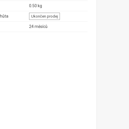
0.50 kg
lhůta
Ukončen prodej
24 měsíců