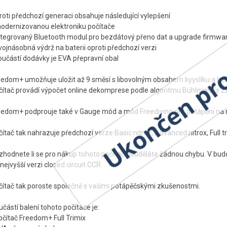
roti předchozí generaci obsahuje následující vylepšení
modernizovanou elektroniku počítače
integrovaný Bluetooth modul pro bezdátový přeno dat a upgrade firmwa
vojnásobná výdrž na baterii oproti předchozí verzi
oučástí dodávky je EVA přepravní obal
eedom+ umožňuje uložit až 9 směsí s libovolným obsahem kyyslíku a helia
čítač provádí výpočet online dekomprese podle algoritmu Bühlmann’s 
eedom+ podprouje také v Gauge mód a mód Freediving pro potápění na 
ítač tak nahrazuje pŕedchozí verze Basic nitrox, Advanced nitrox, Full t
zhodnete li se pro nákup tohoto počítač neuděláte žádnou chybu. V bu
nejvyšší verzi closed circuit CCR.
čítač tak poroste společně s vašimi potápěčskými zkušenostmi.
částí balení tohoto počítače je:
očítač Freedom+ Full Trimix