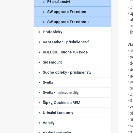
- 
Příslušenství
- U
SW upgrade Freedom
- u
- a
SW upgrade Freedom +
- 
Podobleky
- 
Rebreather - příslušenství
Vl
• s
ROLOCK - suché rukavice
• o
Sidemount
• 
• d
Suché obleky - příslušenství
• 
• 
Světla
• b
Světla - náhradní díly
• 
• 3
Šipky, Cookies a REM
• 
Urinální kondomy
• p
• h
Ventily
• 
• m
Vodotěsné vaky