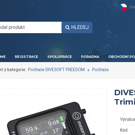
Cz
HLEDEJ
ME
REGISTRACE
SPOLUPRÁCE
PORADNA
OBCHODNÍ PO
kt z kategorie:
Počítače DIVESOFT FREEDOM
Počítače
DIVE
Trim
Výrobc
Kód