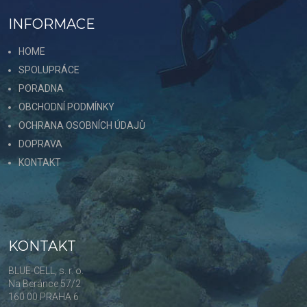
INFORMACE
HOME
SPOLUPRÁCE
PORADNA
OBCHODNÍ PODMÍNKY
OCHRANA OSOBNÍCH ÚDAJŮ
DOPRAVA
KONTAKT
KONTAKT
BLUE-CELL, s. r. o.
Na Beránce 57/2
160 00 PRAHA 6