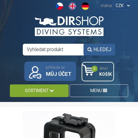
měna
HLEDEJ
přihlaste se
detail
0
MŮJ ÚČET
KOŠÍK
SORTIMENT
MENU