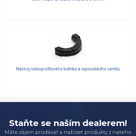
Nástroj nízkoprofilového kolínka a vypouštěcího ventilu
Staňte se naším dealerem!
Máte zájem prodávat a nabízet produkty z našeho