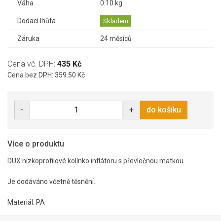
Váha
0.10 kg
Dodací lhůta
Skladem
Záruka
24 měsíců
Cena vč. DPH:
435 Kč
Cena bez DPH: 359.50 Kč
-
+
do košíku
Více o produktu
DUX nízkoprofilové kolínko inflátoru s převlečnou matkou.
Je dodáváno včetně těsnění.
Materiál: PA