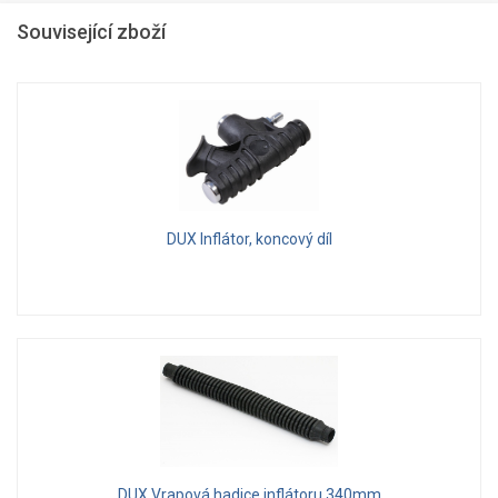
Související zboží
DUX Inflátor, koncový díl
DUX Vrapová hadice inflátoru 340mm