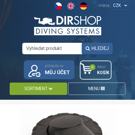
měna
HLEDEJ
přihlaste se
detail
0
MŮJ ÚČET
KOŠÍK
SORTIMENT
MENU