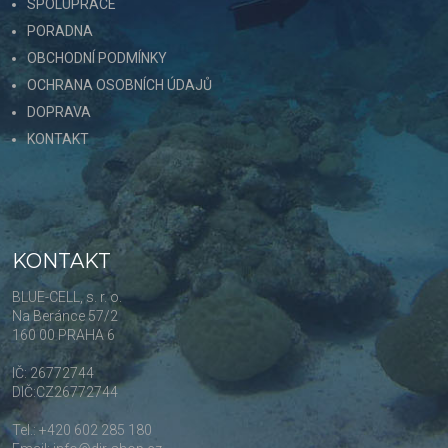
SPOLUPRÁCE
PORADNA
OBCHODNÍ PODMÍNKY
OCHRANA OSOBNÍCH ÚDAJŮ
DOPRAVA
KONTAKT
KONTAKT
BLUE-CELL, s. r. o.
Na Beránce 57/2
160 00 PRAHA 6
IČ: 26772744
DIČ:CZ26772744
Tel.: +420 602 285 180