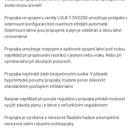
zcela novou úrověň!
Propojka ve spojení s ventily LOLA T-SVO200 umožňuje potápění v
sidemount konfiguraci bez nusntosti střídání automatik.
Sidemount lahve jsou propojené a plyn je odebírán z obou lahví
rovnoměrně.
Propojka umožnuje rozpojení a opětovné spojení lahví pod vodou
například při proplouvání restrikcí v jeskyni nebo vraku. Nebo při
výměně lahví při dlouhých ponorech.
Propojka nepřináší žádn bezpečnostní ruzika. V případě
hypotettické poruchy propojky můžete ponor dokončit
standardním postupem střídání lahví.
Naopak například při poruše regulátoru propojka přináší možnost
využít zásoby plynu i z lahve s nefunkčním regulátorem.
Propojka je vyrobena z nerezové flaxibilní hadice a kompletně
nerezové velmi robustní rychlospojky.