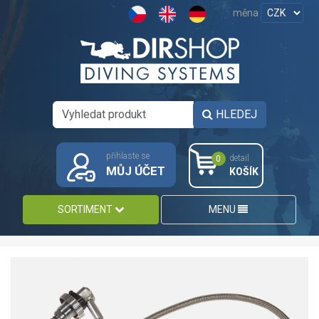
měna
HLEDEJ
přihlaste se
detail
0
MŮJ ÚČET
KOŠÍK
SORTIMENT
MENU