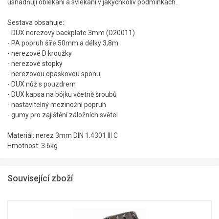
usnadňují oblékání a svlékání v jakýchkoliv podmínkách.
Sestava obsahuje:
- DUX nerezový backplate 3mm (D20011)
- PA popruh šíře 50mm a délky 3,8m
- nerezové D kroužky
- nerezové stopky
- nerezovou opaskovou sponu
- DUX nůž s pouzdrem
- DUX kapsa na bójku včetně šroubů
- nastavitelný mezinožní popruh
- gumy pro zajištění záložních světel
Materiál: nerez 3mm DIN 1.4301 III C
Hmotnost: 3.6kg
Související zboží