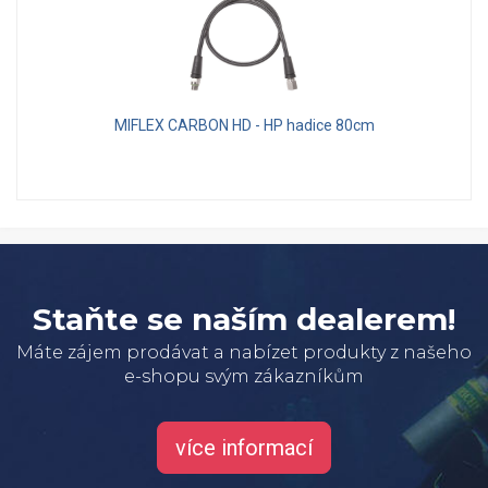
MIFLEX CARBON HD - HP hadice 80cm
Staňte se naším dealerem!
Máte zájem prodávat a nabízet produkty z našeho
e-shopu svým zákazníkům
více informací