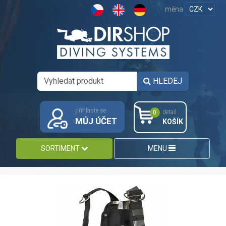
měna
HLEDEJ
přihlaste se
detail
0
MŮJ ÚČET
KOŠÍK
SORTIMENT
MENU