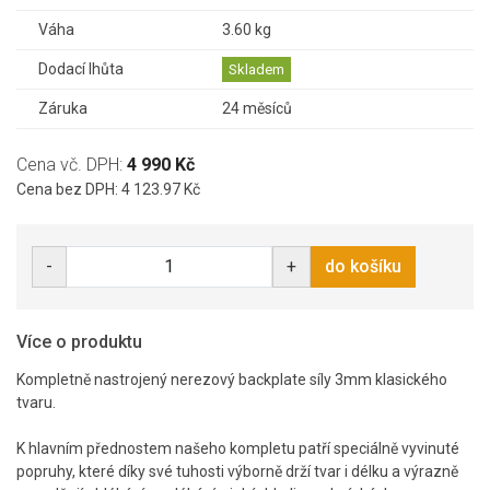
Váha
3.60 kg
Dodací lhůta
Skladem
Záruka
24 měsíců
Cena vč. DPH:
4 990 Kč
Cena bez DPH: 4 123.97 Kč
-
+
do košíku
Více o produktu
Kompletně nastrojený nerezový backplate síly 3mm klasického
tvaru.
K hlavním přednostem našeho kompletu patří speciálně vyvinuté
popruhy, které díky své tuhosti výborně drží tvar i délku a výrazně