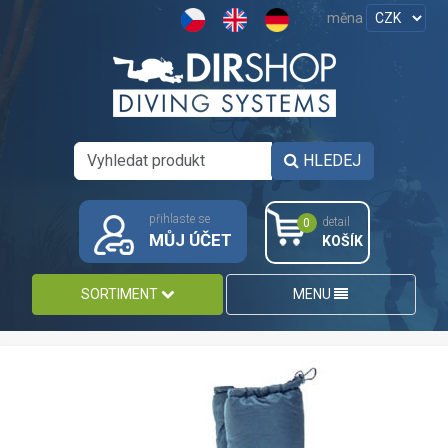
měna
HLEDEJ
přihlaste se
detail
0
MŮJ ÚČET
KOŠÍK
SORTIMENT
MENU