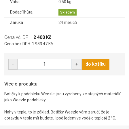
Váha
0.50 kg
Dodací lhůta
Skladem
Záruka
24 měsíců
Cena vč. DPH:
2 400 Kč
Cena bez DPH: 1 983.47 Kč
-
+
do košíku
Více o produktu
Botičky k podobleku Weezle, jsou vyrobeny ze stejných materiálů
jako Weezle podobleky.
Nohy v teple, to je základ. Botičky Weezle vám zaručí, že je
opravdu v teple mít budete. I pod ledem ve vodě o teplotě 2 °C.