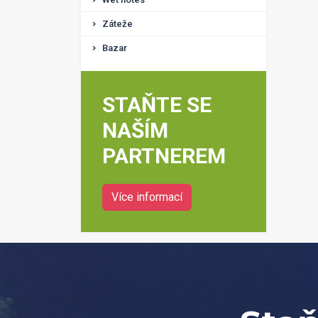
Záteže
Bazar
STAŇTE SE
NAŠÍM
PARTNEREM
Více informací