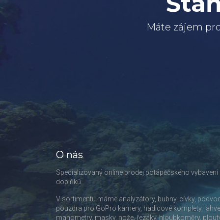
Staň
Máte zájem pro
O nás
Specializovaný online prodej potápěčského vybavení
doplňků.
V sortimentu máme analyzátory, bubny, cívky, podvo
pouzdra pro GoPro kamery, hadicové komplety, lahve
manometry, masky, nože, řezáky, hloubkoměry, plout