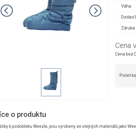
Váha
Dodací 
Záruka
Cena 
Cena bez D
Počet ks
íce o produktu
tičky k podobleku Weezle, jsou vyrobeny ze stejných materiálů jako Wee