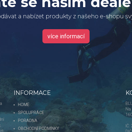
te se naším deal
dávat a nabízet produkty z našeho e-shopu 
více informací
INFORMACE
K
 a
BLU
HOME
Na 
SPOLUPRÁCE
16
dní
PORADNA
,
IČ:
OBCHODNÍ PODMÍNKY
ve,
DI