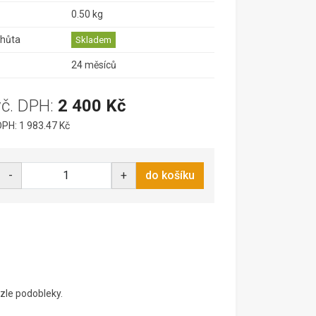
0.50 kg
lhůta
Skladem
24 měsíců
vč. DPH:
2 400 Kč
PH: 1 983.47 Kč
-
+
do košíku
zle podobleky.