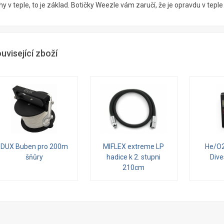
y v teple, to je základ. Botičky Weezle vám zaručí, že je opravdu v teple
uvisející zboží
DUX Buben pro 200m
MIFLEX extreme LP
He/O2
šňůry
hadice k 2. stupni
Div
210cm