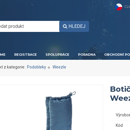
Cz
HLEDEJ
ME
REGISTRACE
SPOLUPRÁCE
PORADNA
OBCHODNÍ PO
kt z kategorie:
Podobleky
Weezle
Boti
Weez
Výrobc
Kód