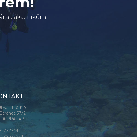
erem!
svým zákazníkům
ONTAKT
E-CELL, s. r. o.
Beránce 57/2
0 00 PRAHA 6
 26772744
Č:CZ26772744