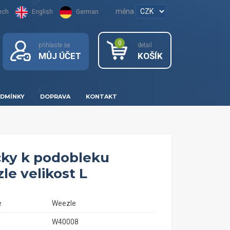
měna
ech
English
German
0
přihlaste se
detail
MŮJ ÚČET
KOŠÍK
DMÍNKY
DOPRAVA
KONTAKT
čky k podobleku
le velikost L
e
Weezle
W40008