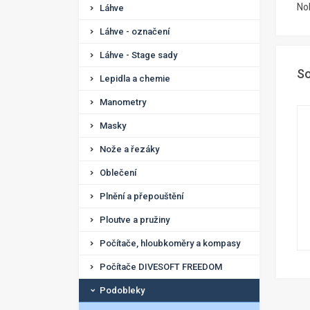
Noh
Láhve
Láhve - označení
Láhve - Stage sady
So
Lepidla a chemie
Manometry
Masky
Nože a řezáky
Oblečení
Plnění a přepouštění
Ploutve a pružiny
Počítače, hloubkoměry a kompasy
Počítače DIVESOFT FREEDOM
Podobleky