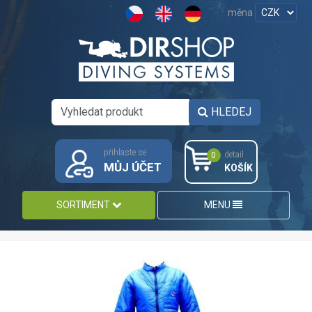
měna
HLEDEJ
přihlaste se
detail
0
MŮJ ÚČET
KOŠÍK
SORTIMENT
MENU