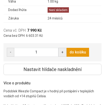
Váha
1.00 kg
Dodací lhůta
Není skladem
Záruka
24 měsíců
Cena vč. DPH:
7 990 Kč
Cena bez DPH: 6 603.31 Kč
-
+
do košíku
Nastavit hlídače naskladnění
Více o produktu
Podoblek Weezle Compact je v hodný při potápění v teplejších
vodách od +14 stupňů Celsia.