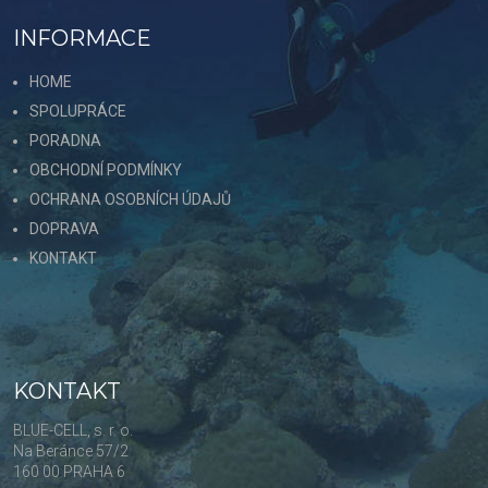
INFORMACE
HOME
SPOLUPRÁCE
PORADNA
OBCHODNÍ PODMÍNKY
OCHRANA OSOBNÍCH ÚDAJŮ
DOPRAVA
KONTAKT
KONTAKT
BLUE-CELL, s. r. o.
Na Beránce 57/2
160 00 PRAHA 6