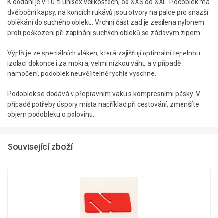
K dodání je v 10-ti unisex velikostech, od XXS do XXL. Podoblek má
dvě boční kapsy, na koncích rukávů jsou otvory na palce pro snazší
oblékání do suchého obleku. Vrchní část zad je zesílena nylonem
proti poškození při zapínání suchých obleků se zádovým zipem.
Výplň je ze speciálních vláken, která zajišťují optimální tepelnou
izolaci dokonce i za mokra, velmi nízkou váhu a v případě
namočení, podoblek neuvěřitelně rychle vyschne.
Podoblek se dodává v přepravním vaku s kompresními pásky. V
případě potřeby úspory místa například při cestování, zmenšíte
objem podobleku o polovinu.
Související zboží