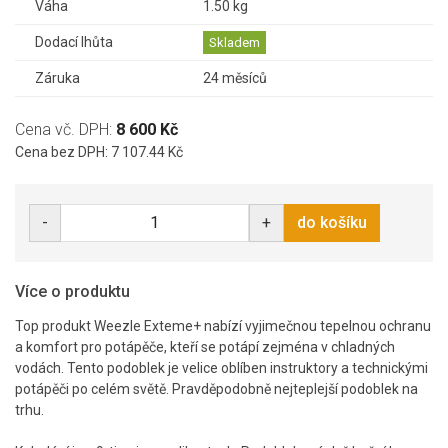
Váha
1.50 kg
Dodací lhůta
Skladem
Záruka
24 měsíců
Cena vč. DPH:
8 600 Kč
Cena bez DPH: 7 107.44 Kč
-
+
do košíku
Více o produktu
Top produkt Weezle Exteme+ nabízí vyjimečnou tepelnou ochranu
a komfort pro potápěče, kteří se potápí zejména v chladných
vodách. Tento podoblek je velice oblíben instruktory a technickými
potápěči po celém světě. Pravděpodobně nejteplejší podoblek na
trhu.