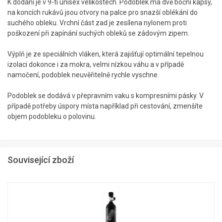
K dodání je v 9-ti unisex velikostech. Podoblek má dvě boční kapsy,
na koncích rukávů jsou otvory na palce pro snazší oblékání do
suchého obleku. Vrchní část zad je zesílena nylonem proti
poškození při zapínání suchých obleků se zádovým zipem.
Výplň je ze speciálních vláken, která zajišťují optimální tepelnou
izolaci dokonce i za mokra, velmi nízkou váhu a v případě
namočení, podoblek neuvěřitelně rychle vyschne.
Podoblek se dodává v přepravním vaku s kompresními pásky. V
případě potřeby úspory místa například při cestování, zmenšíte
objem podobleku o polovinu.
Související zboží