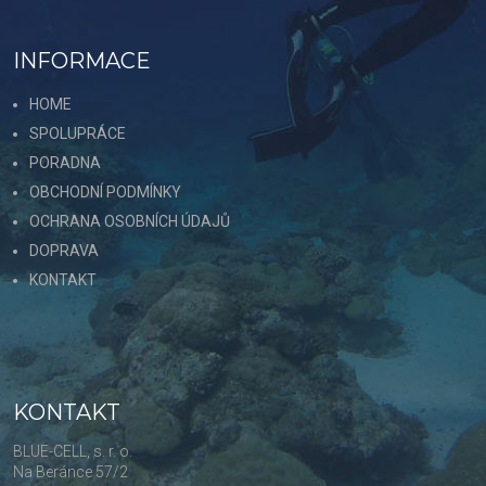
INFORMACE
HOME
SPOLUPRÁCE
PORADNA
OBCHODNÍ PODMÍNKY
OCHRANA OSOBNÍCH ÚDAJŮ
DOPRAVA
KONTAKT
KONTAKT
BLUE-CELL, s. r. o.
Na Beránce 57/2