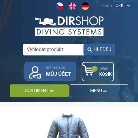
měna
HLEDEJ
přihlaste se
detail
0
MŮJ ÚČET
KOŠÍK
SORTIMENT
MENU