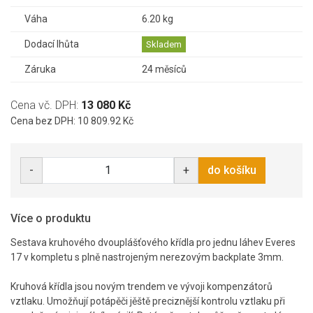
Váha
6.20 kg
Dodací lhůta
Skladem
Záruka
24 měsíců
Cena vč. DPH:
13 080 Kč
Cena bez DPH: 10 809.92 Kč
-
+
do košíku
Více o produktu
Sestava kruhového dvouplášťového křídla pro jednu láhev Everes
17 v kompletu s plně nastrojeným nerezovým backplate 3mm.
Kruhová křídla jsou novým trendem ve vývoji kompenzátorů
vztlaku. Umožňují potápěči jěště preciznější kontrolu vztlaku při