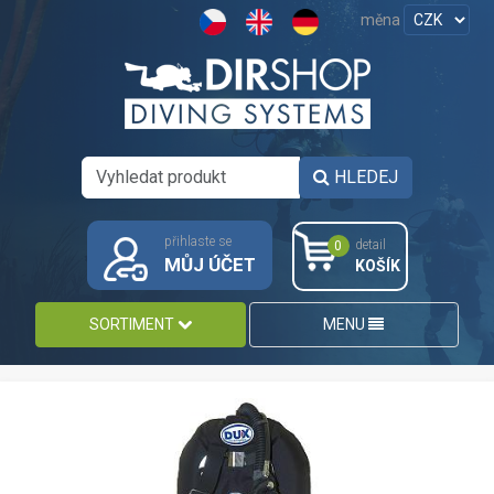
měna
HLEDEJ
přihlaste se
detail
0
MŮJ ÚČET
KOŠÍK
SORTIMENT
MENU