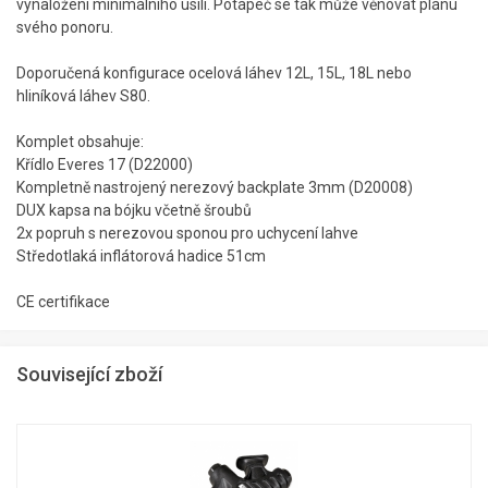
vynaložení minimálního úsilí. Potápeč se tak může věnovat plánu
svého ponoru.
Doporučená konfigurace ocelová láhev 12L, 15L, 18L nebo
hliníková láhev S80.
Komplet obsahuje:
Křídlo Everes 17 (D22000)
Kompletně nastrojený nerezový backplate 3mm (D20008)
DUX kapsa na bójku včetně šroubů
2x popruh s nerezovou sponou pro uchycení lahve
Středotlaká inflátorová hadice 51cm
CE certifikace
Související zboží