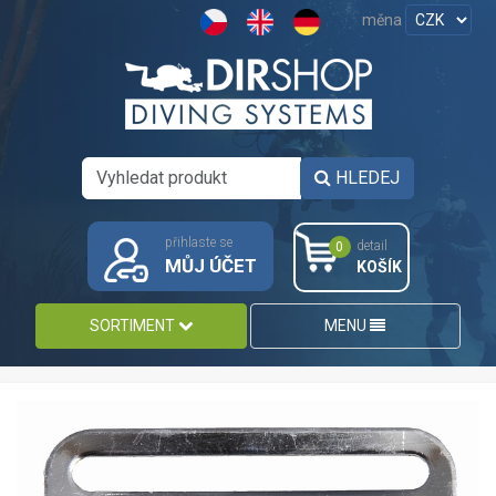
měna
HLEDEJ
přihlaste se
detail
0
MŮJ ÚČET
KOŠÍK
SORTIMENT
MENU