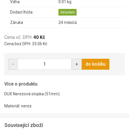
Váha
0.01 kg
Dodací lhůta
Skladem
Záruka
24 měsíců
Cena vč. DPH:
40 Kč
Cena bez DPH: 33.06 Kč
-
+
do košíku
Více o produktu
DUX Nerezová stopka (51mm).
Materiál: nerez
Související zboží