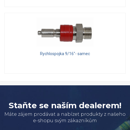
Rychlospojka 9/16"- samec
Staňte se naším dealerem!
Máte zájem prodávat a nabízet produkty z našeho
e-shopu svým zákazníkům