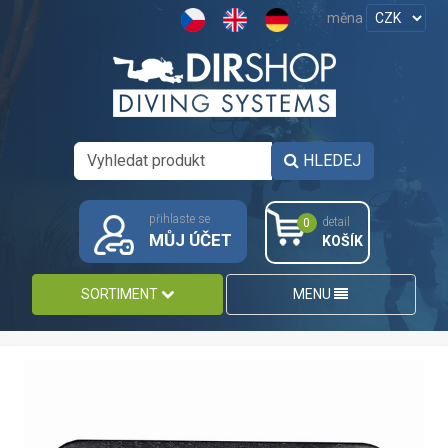
měna
HLEDEJ
přihlaste se
detail
0
MŮJ ÚČET
KOŠÍK
SORTIMENT
MENU