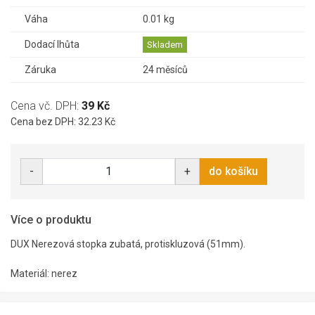
Váha
0.01 kg
Dodací lhůta
Skladem
Záruka
24 měsíců
Cena vč. DPH:
39 Kč
Cena bez DPH: 32.23 Kč
-
+
do košíku
Více o produktu
DUX Nerezová stopka zubatá, protiskluzová (51mm).
Materiál: nerez