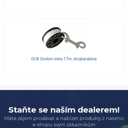
DUX Osobní cívka 17m, dvojkarabina
Staňte se naším dealerem!
Máte zájem prodávat a nabízet produkty z našeho
e-shopu svým zákazníkům