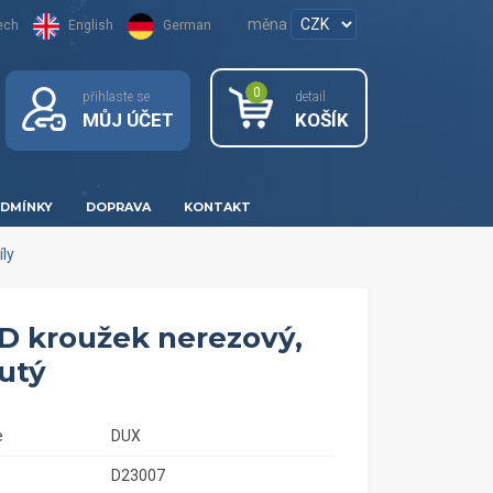
měna
ech
English
German
0
přihlaste se
detail
MŮJ ÚČET
KOŠÍK
DMÍNKY
DOPRAVA
KONTAKT
ly
D kroužek nerezový,
utý
e
DUX
D23007