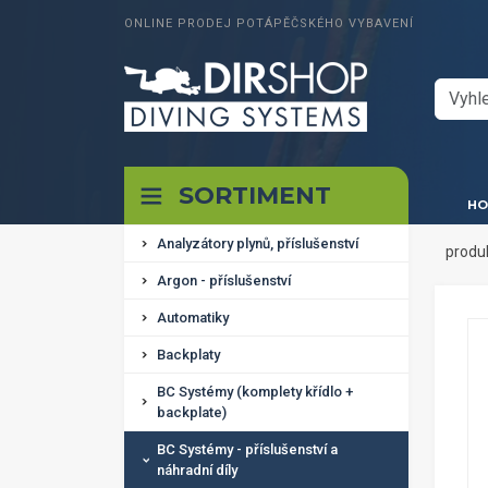
ONLINE PRODEJ POTÁPĚČSKÉHO VYBAVENÍ
SORTIMENT
HO
Analyzátory plynů, příslušenství
produ
Argon - příslušenství
Automatiky
Backplaty
BC Systémy (komplety křídlo +
backplate)
BC Systémy - příslušenství a
náhradní díly