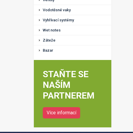
Vodotěsné vaky
Vyhřívací systémy
Wet notes
Záteže
Bazar
STAŇTE SE
NAŠÍM
PARTNEREM
Více informací