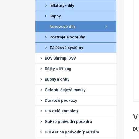
Inflátory - díly
Kapsy
Nerezové díly
Postroje a popruhy
Zátěžové systémy
BOV Shrimp, DSV
Bójky a lift bag
Bubny a cívky
Celoobličejové masky
Dárkové poukazy
DIR celé komplety
V
GoPro podvodní pouzdra
DU
DJI Action podvodní pouzdra