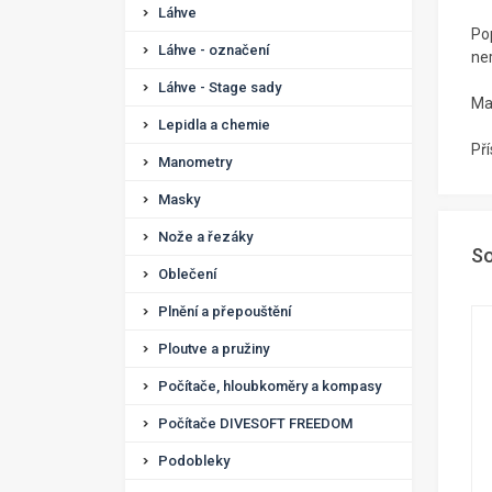
Láhve
Po
Láhve - označení
ner
Láhve - Stage sady
Mat
Lepidla a chemie
Př
Manometry
Masky
Nože a řezáky
So
Oblečení
Plnění a přepouštění
Ploutve a pružiny
Počítače, hloubkoměry a kompasy
Počítače DIVESOFT FREEDOM
Podobleky