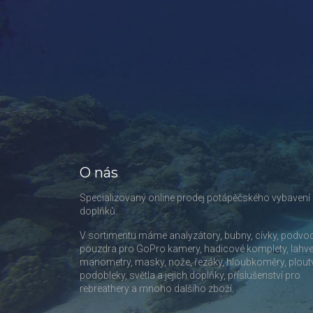
O nás
Specializovaný online prodej potápěčského vybavení
doplňků.
V sortimentu máme analyzátory, bubny, cívky, podvo
pouzdra pro GoPro kamery, hadicové komplety, lahve
manometry, masky, nože, řezáky, hloubkoměry, plout
podobleky, světla a jejich doplňky, příslušenství pro
rebreathery a mnoho dalšího zboží.