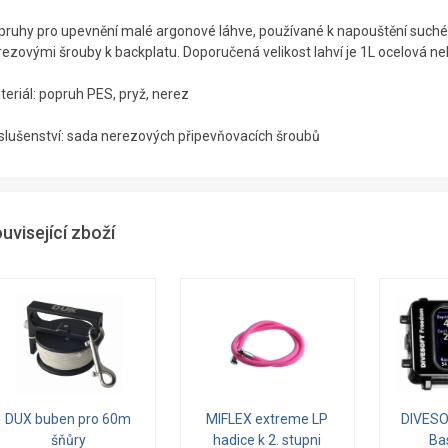
pruhy pro upevnění malé argonové láhve, používané k napouštění suché
ezovými šrouby k backplatu. Doporučená velikost lahví je 1L ocelová neb
eriál: popruh PES, pryž, nerez
íslušenství: sada nerezových připevňovacích šroubů
uvisející zboží
DUX buben pro 60m
MIFLEX extreme LP
DIVES
šňůry
hadice k 2. stupni
Bas