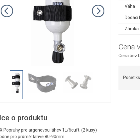
Váha
Dodací 
Záruka
Cena 
Cena bez D
Počet ks
íce o produktu
X Popruhy pro argonovou láhev 1L/6cuft. (2 kusy)
odné pro průměr lahve 80-90mm