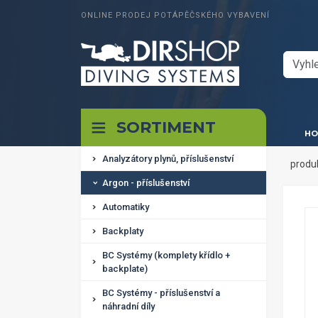
ONLINE PRODEJ POTÁPĚČSKÉHO VYBAVENÍ
SORTIMENT
HO
Analyzátory plynů, příslušenství
produ
Argon - příslušenství
Automatiky
Backplaty
BC Systémy (komplety křídlo +
backplate)
BC Systémy - příslušenství a
náhradní díly