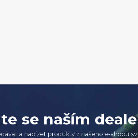
te se naším deal
dávat a nabízet produkty z našeho e-shopu 