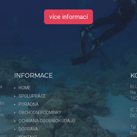
více informací
INFORMACE
K
 a
BLU
HOME
Na 
SPOLUPRÁCE
16
dní
PORADNA
,
IČ:
OBCHODNÍ PODMÍNKY
ve,
DI
OCHRANA OSOBNÍCH ÚDAJŮ
Tel
DOPRAVA
Ema