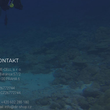
ONTAKT
E-CELL, s. r. o.
Beránce 57/2
0 00 PRAHA 6
 26772744
Č:CZ26772744
.: +420 602 285 180
il: info@dir-shop.cz