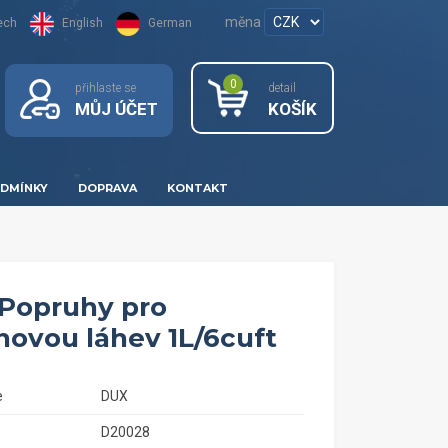
měna
ech
English
German
0
přihlaste se
detail
MŮJ ÚČET
KOŠÍK
DMÍNKY
DOPRAVA
KONTAKT
Popruhy pro
novou láhev 1L/6cuft
e
DUX
D20028