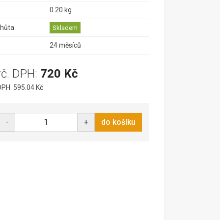
0.20 kg
lhůta
Skladem
24 měsíců
vč. DPH:
720 Kč
PH: 595.04 Kč
-
+
do košíku