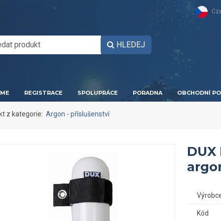
Cz
HLEDEJ
ME
REGISTRACE
SPOLUPRÁCE
PORADNA
OBCHODNÍ PO
kt z kategorie:
Argon - příslušenství
DUX 
argo
Výrobc
Kód