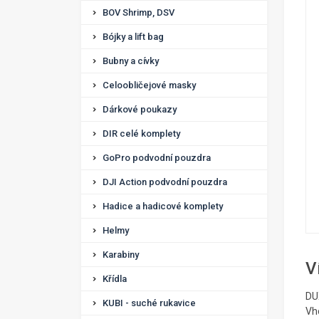
BOV Shrimp, DSV
Bójky a lift bag
Bubny a cívky
Celoobličejové masky
Dárkové poukazy
DIR celé komplety
GoPro podvodní pouzdra
DJI Action podvodní pouzdra
Hadice a hadicové komplety
Helmy
Karabiny
V
Křídla
DU
KUBI - suché rukavice
Vh