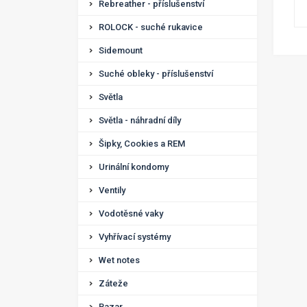
Rebreather - příslušenství
ROLOCK - suché rukavice
Sidemount
Suché obleky - příslušenství
Světla
Světla - náhradní díly
Šipky, Cookies a REM
Urinální kondomy
Ventily
Vodotěsné vaky
Vyhřívací systémy
Wet notes
Záteže
Bazar