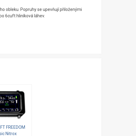
ho obleku. Popruhy se upevňují přiloženými
o 6cuft hliníková láhev.
OFT FREEDOM
ic Nitrox