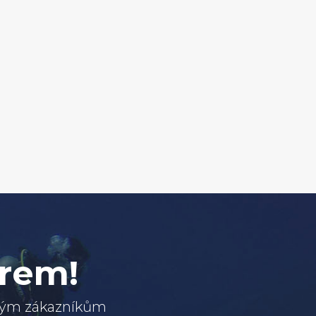
erem!
svým zákazníkům