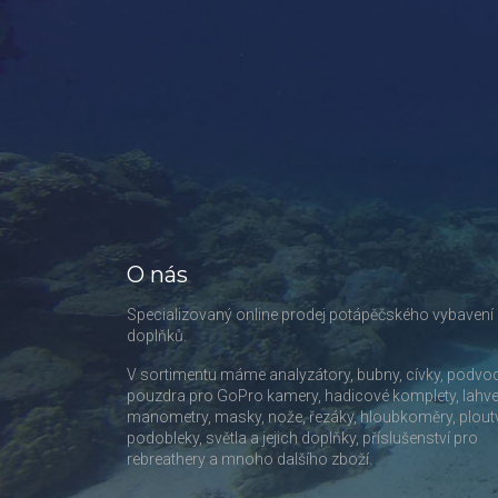
O nás
Specializovaný online prodej potápěčského vybavení
doplňků.
V sortimentu máme analyzátory, bubny, cívky, podvo
pouzdra pro GoPro kamery, hadicové komplety, lahve
manometry, masky, nože, řezáky, hloubkoměry, plout
podobleky, světla a jejich doplňky, příslušenství pro
rebreathery a mnoho dalšího zboží.