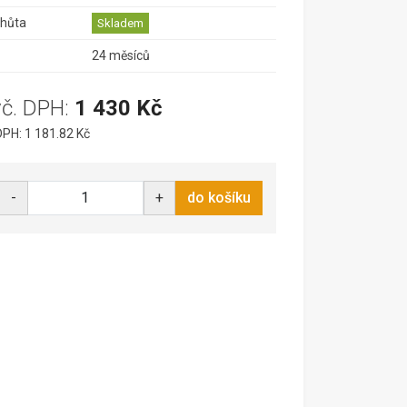
lhůta
Skladem
24 měsíců
vč. DPH:
1 430 Kč
PH: 1 181.82 Kč
-
+
do košíku