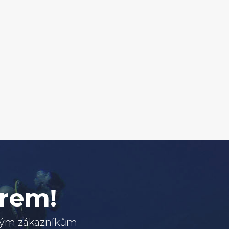
erem!
svým zákazníkům