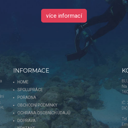
více informací
INFORMACE
K
 a
BLU
HOME
Na 
SPOLUPRÁCE
16
dní
PORADNA
,
IČ:
OBCHODNÍ PODMÍNKY
ve,
DI
OCHRANA OSOBNÍCH ÚDAJŮ
Tel
DOPRAVA
Ema