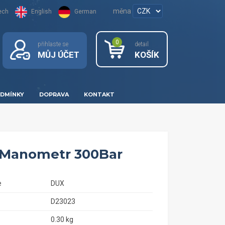
měna
ech
English
German
0
přihlaste se
detail
MŮJ ÚČET
KOŠÍK
DMÍNKY
DOPRAVA
KONTAKT
Manometr 300Bar
e
DUX
D23023
0.30 kg