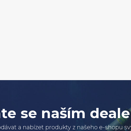
te se naším deal
dávat a nabízet produkty z našeho e-shopu 