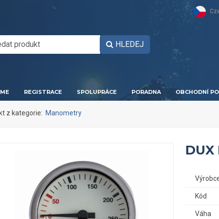
Cz
HLEDEJ
ME
REGISTRACE
SPOLUPRÁCE
PORADNA
OBCHODNÍ PO
kt z kategorie:
Manometry
DUX 
Výrobc
Kód
Váha