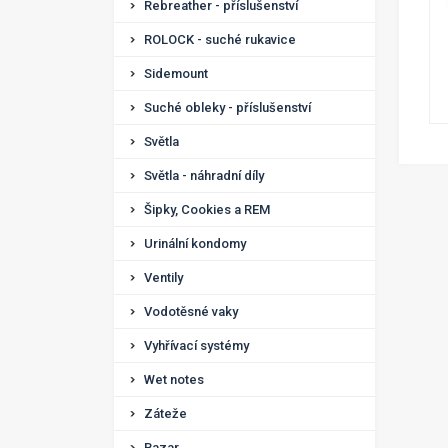
Rebreather - příslušenství
ROLOCK - suché rukavice
Sidemount
Suché obleky - příslušenství
Světla
Světla - náhradní díly
Šipky, Cookies a REM
Urinální kondomy
Ventily
Vodotěsné vaky
Vyhřívací systémy
Wet notes
Záteže
Bazar