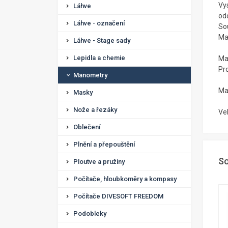
Vy
Láhve
odo
Láhve - označení
So
Ma
Láhve - Stage sady
Lepidla a chemie
Ma
Pr
Manometry
Ma
Masky
Nože a řezáky
Ve
Oblečení
Plnění a přepouštění
So
Ploutve a pružiny
Počítače, hloubkoměry a kompasy
Počítače DIVESOFT FREEDOM
Podobleky