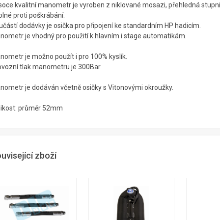
soce kvalitní manometr je vyroben z niklované mosazi, přehledná stupni
lné proti poškrábání.
učástí dodávky je osička pro připojení ke standardním HP hadicím.
nometr je vhodný pro použití k hlavním i stage automatikám.
nometr je možno použít i pro 100% kyslík.
ovozní tlak manometru je 300Bar.
nometr je dodáván včetně osičky s Vitonovými okroužky.
likost: průměr 52mm
uvisející zboží