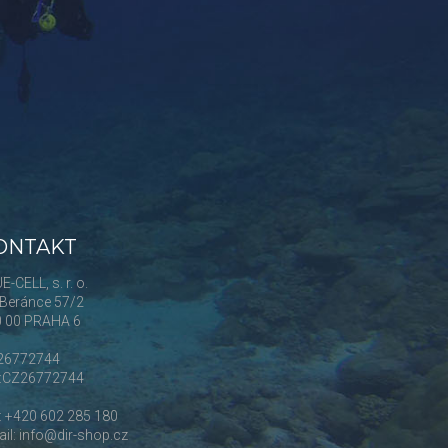
ONTAKT
E-CELL, s. r. o.
Beránce 57/2
0 00 PRAHA 6
 26772744
Č:CZ26772744
.: +420 602 285 180
il: info@dir-shop.cz