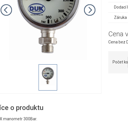
Dodací 
Záruka
Cena 
Cena bez D
Počet ks
íce o produktu
X manometr 300Bar.