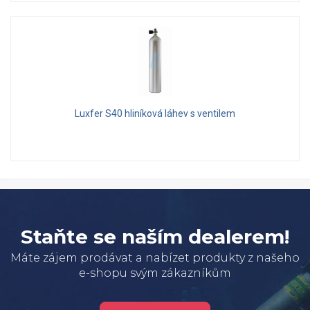
Luxfer S40 hliníková láhev s ventilem
Staňte se naším dealerem!
Máte zájem prodávat a nabízet produkty z našeho
e-shopu svým zákazníkům