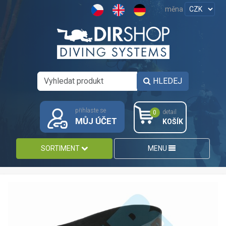
měna
HLEDEJ
přihlaste se
detail
0
MŮJ ÚČET
KOŠÍK
SORTIMENT
MENU