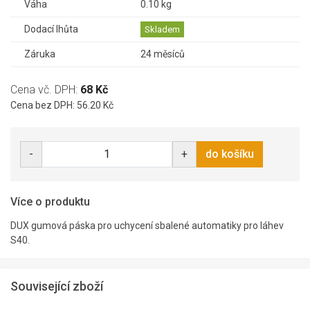
Váha
0.10 kg
Dodací lhůta
Skladem
Záruka
24 měsíců
Cena vč. DPH:
68 Kč
Cena bez DPH: 56.20 Kč
-
+
do košíku
Více o produktu
DUX gumová páska pro uchycení sbalené automatiky pro láhev
S40.
Související zboží