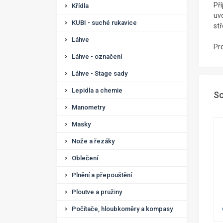
Pří
Křídla
uvo
KUBI - suché rukavice
stř
Láhve
Pr
Láhve - označení
Láhve - Stage sady
Lepidla a chemie
So
Manometry
Masky
Nože a řezáky
Oblečení
Plnění a přepouštění
Ploutve a pružiny
Počítače, hloubkoměry a kompasy