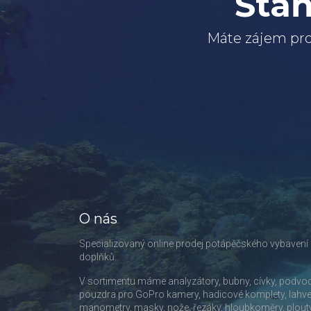
Staň
Máte zájem pro
O nás
Specializovaný online prodej potápěčského vybavení
doplňků.
V sortimentu máme analyzátory, bubny, cívky, podvo
pouzdra pro GoPro kamery, hadicové komplety, lahve
manometry, masky, nože, řezáky, hloubkoměry, plout