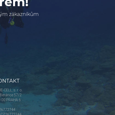
erem!
svým zákazníkům
ONTAKT
E-CELL, s. r. o.
Beránce 57/2
0 00 PRAHA 6
 26772744
Č:CZ26772744