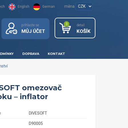
měna
ech
English
German
0
přihlaste se
detail
MŮJ ÚČET
KOŠÍK
DMÍNKY
DOPRAVA
KONTAKT
nství
SOFT omezovač
ku – inflator
e
DIVESOFT
D90005