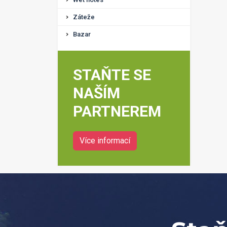
Záteže
Bazar
STAŇTE SE
NAŠÍM
PARTNEREM
Více informací