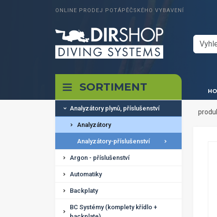
ONLINE PRODEJ POTÁPĚČSKÉHO VYBAVENÍ
SORTIMENT
HO
Analyzátory plynů, příslušenství
produ
Analyzátory
Analyzátory-příslušenství
Argon - příslušenství
Automatiky
Backplaty
BC Systémy (komplety křídlo +
backplate)