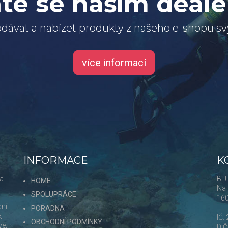
te se naším deal
dávat a nabízet produkty z našeho e-shopu 
více informací
INFORMACE
K
 a
BLU
HOME
Na 
SPOLUPRÁCE
16
dní
PORADNA
,
IČ:
OBCHODNÍ PODMÍNKY
ve,
DI