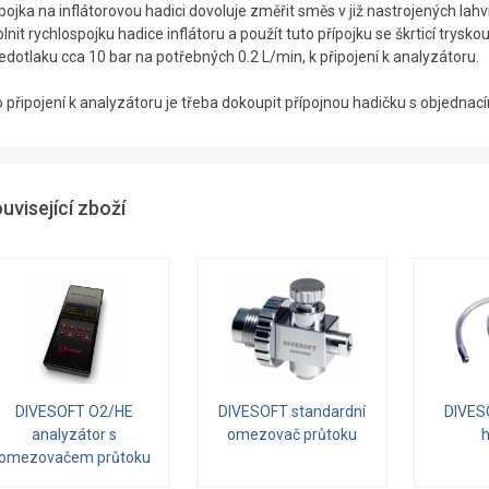
pojka na inflátorovou hadici dovoluje změřit směs v již nastrojených la
lnit rychlospojku hadice inflátoru a použít tuto přípojku se škrticí trysk
edotlaku cca 10 bar na potřebných 0.2 L/min, k připojení k analyzátoru.
o připojení k analyzátoru je třeba dokoupit přípojnou hadičku s objedn
uvisející zboží
DIVESOFT O2/HE
DIVESOFT standardní
DIVES
analyzátor s
omezovač průtoku
omezovačem průtoku