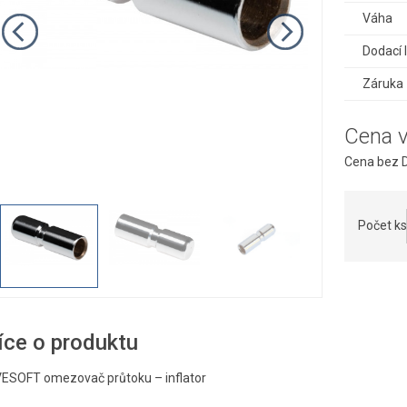
Váha
Dodací 
Záruka
Cena 
Cena bez D
Počet ks
íce o produktu
VESOFT omezovač průtoku – inflator