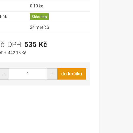
0.10 kg
lhůta
Skladem
24 měsíců
vč. DPH:
535 Kč
PH: 442.15 Kč
-
+
do košíku