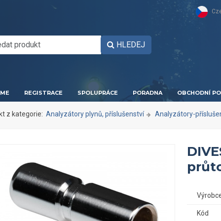
Cz
HLEDEJ
ME
REGISTRACE
SPOLUPRÁCE
PORADNA
OBCHODNÍ PO
kt z kategorie:
Analyzátory plynů, příslušenství
Analyzátory-přísluše
DIVE
průto
Výrobc
Kód