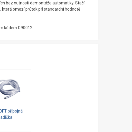
hvích bez nutnosti demontáže automatiky. Stačí
ou, která omezí průtok při standardní hodnotě
acím kódem D90012
OFT přípojná
hadička