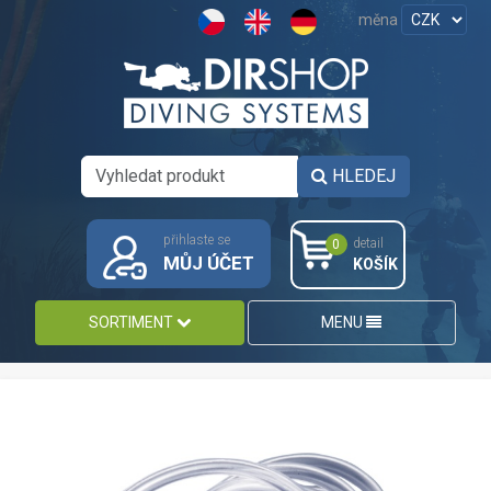
měna
HLEDEJ
přihlaste se
detail
0
MŮJ ÚČET
KOŠÍK
SORTIMENT
MENU