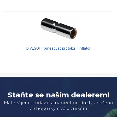
DIVESOFT omezovač průtoku – inflator
Staňte se naším dealerem!
Máte zájem prodávat a nabízet produkty z našeho
e-shopu svým zákazníkům