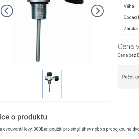
Váha
Dodací 
Záruka
Cena 
Cena bez D
Počet ks
íce o produktu
a dvouventil levý, 300Bar, použití pro singl láhev nebo s propojkou na dvo