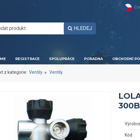
Cz
HLEDEJ
ME
REGISTRACE
SPOLUPRÁCE
PORADNA
OBCHODNÍ PO
kt z kategorie:
Ventily
Ventily
LOLA
300Ba
Výrobc
Kód