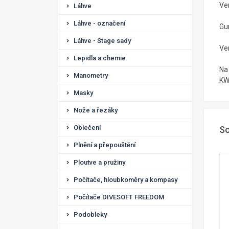
Ven
Láhve
Láhve - označení
Gu
Láhve - Stage sady
Ve
Lepidla a chemie
Na
Manometry
KW
Masky
Nože a řezáky
Oblečení
So
Plnění a přepouštění
Ploutve a pružiny
Počítače, hloubkoměry a kompasy
Počítače DIVESOFT FREEDOM
Podobleky