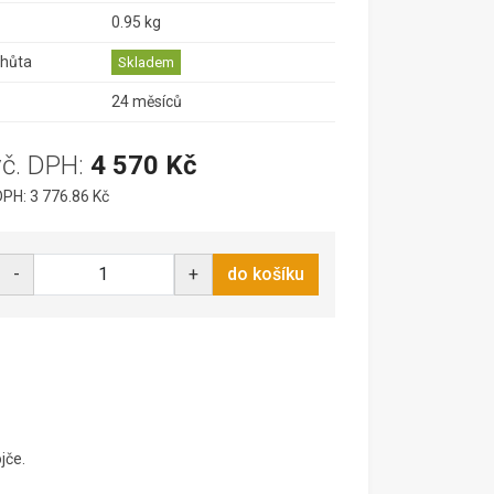
0.95 kg
lhůta
Skladem
24 měsíců
vč. DPH:
4 570 Kč
PH: 3 776.86 Kč
-
+
do košíku
jče.