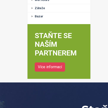
Záteže
Bazar
STAŇTE SE
NAŠÍM
PARTNEREM
Více informací