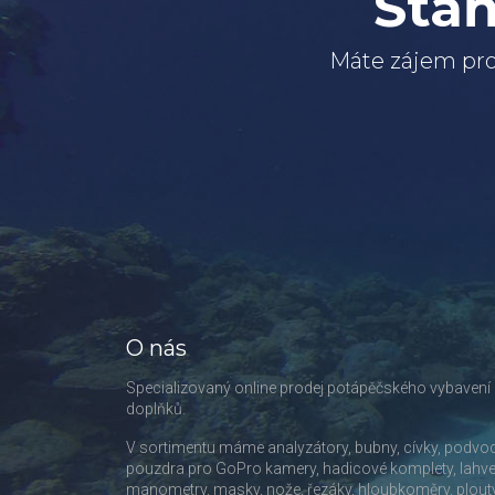
Staň
Máte zájem pro
O nás
Specializovaný online prodej potápěčského vybavení
doplňků.
V sortimentu máme analyzátory, bubny, cívky, podvo
pouzdra pro GoPro kamery, hadicové komplety, lahve
manometry, masky, nože, řezáky, hloubkoměry, plout