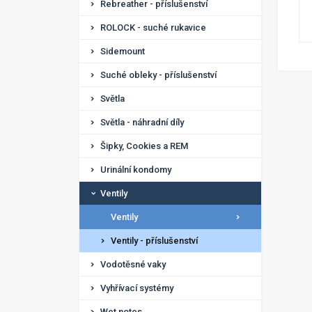
Rebreather - příslušenství
ROLOCK - suché rukavice
Sidemount
Suché obleky - příslušenství
Světla
Světla - náhradní díly
Šipky, Cookies a REM
Urinální kondomy
Ventily
Ventily
Ventily - příslušenství
Vodotěsné vaky
Vyhřívací systémy
Wet notes