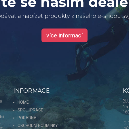
te se naším deal
dávat a nabízet produkty z našeho e-shopu 
více informací
INFORMACE
K
 a
BLU
HOME
Na 
SPOLUPRÁCE
16
dní
PORADNA
,
IČ:
OBCHODNÍ PODMÍNKY
ve,
DI