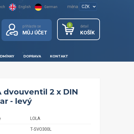
měna
ech
English
German
0
přihlaste se
detail
MŮJ ÚČET
KOŠÍK
DMÍNKY
DOPRAVA
KONTAKT
 dvouventil 2 x DIN
r - levý
e
LOLA
T-SVO300L