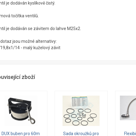
til je dodáván kyslíkově čistý.
mová točítka ventilů.
ntil je dodáván se závitem do lahve M25x2.
 dotaz jsou možné alternativy:
19,8x1/14 - malý kuželový závit
uvisející zboží
DUX buben pro 60m
Sada okroužků pro
Flexib