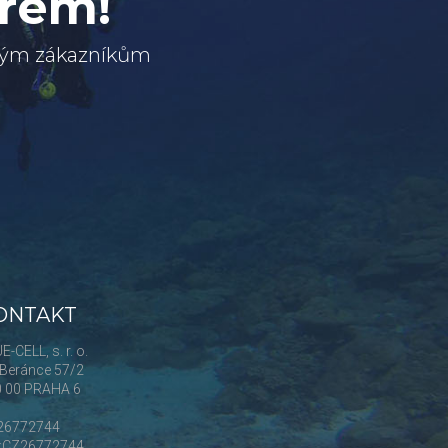
erem!
svým zákazníkům
ONTAKT
E-CELL, s. r. o.
Beránce 57/2
0 00 PRAHA 6
 26772744
Č:CZ26772744