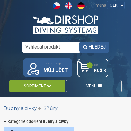
měna
HLEDEJ
přihlaste se
detail
0
MŮJ ÚČET
KOŠÍK
SORTIMENT
MENU
Bubny a cívky
Šňůry
kategorie oddělení
Bubny a cívky