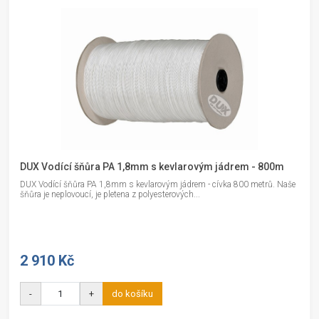
DUX Vodící šňůra PA 1,8mm s kevlarovým jádrem - 800m
DUX Vodící šňůra PA 1,8mm s kevlarovým jádrem - cívka 800 metrů. Naše
šňůra je neplovoucí, je pletena z polyesterových...
2 910 Kč
-
+
do košíku