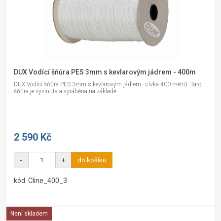
DUX Vodící šňůra PES 3mm s kevlarovým jádrem - 400m
DUX Vodící šňůra PES 3mm s kevlarovým jádrem - cívka 400 metrů. Tato
šňůra je vyvinuta a vyráběna na základě...
2 590 Kč
-
+
do košíku
kód: Cline_400_3
Není skladem