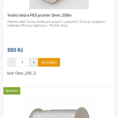
Vodící šňůra PES průměr 2mm, 200m
Pletená vodící šňůra vhodná pro použití v jeskyních. Šňůra je vyrobena z
materiálu PES a je neplovoucí. Průměr šňůry...
880 Kč
-
+
do košíku
kód: Cline_200_2
Skladem