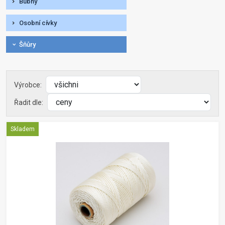
Bubny
Osobní cívky
Šňůry
Výrobce:
Řadit dle:
Skladem