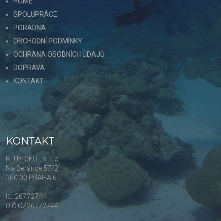
HOME
SPOLUPRÁCE
PORADNA
OBCHODNÍ PODMÍNKY
OCHRANA OSOBNÍCH ÚDAJŮ
DOPRAVA
KONTAKT
KONTAKT
BLUE-CELL, s. r. o.
Na Beránce 57/2
160 00 PRAHA 6
IČ: 26772744
DIČ:CZ26772744