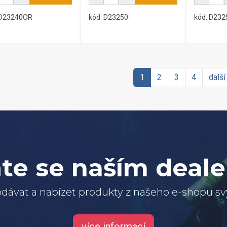
 D23240OR
kód: D23250
kód: D23
1
2
3
4
další
te se naším deal
dávat a nabízet produkty z našeho e-shopu 
více informací