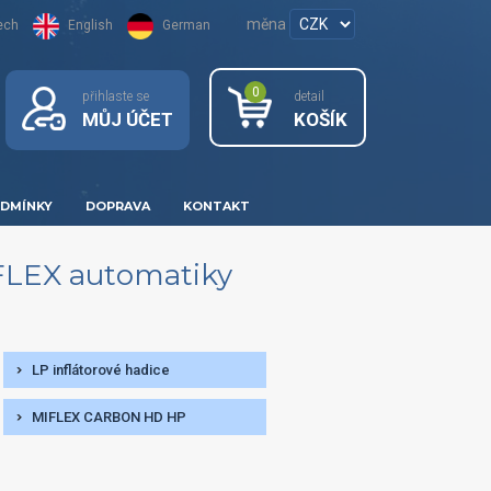
měna
ech
English
German
0
přihlaste se
detail
MŮJ ÚČET
KOŠÍK
DMÍNKY
DOPRAVA
KONTAKT
FLEX automatiky
LP inflátorové hadice
MIFLEX CARBON HD HP