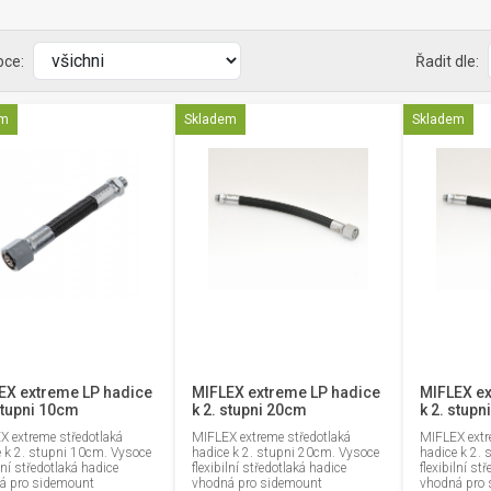
bce:
Řadit dle:
em
Skladem
Skladem
EX extreme LP hadice
MIFLEX extreme LP hadice
MIFLEX ex
stupni 10cm
k 2. stupni 20cm
k 2. stup
X extreme středotlaká
MIFLEX extreme středotlaká
MIFLEX extr
e k 2. stupni 10cm. Vysoce
hadice k 2. stupni 20cm. Vysoce
hadice k 2.
ilní středotlaká hadice
flexibilní středotlaká hadice
flexibilní st
á pro sidemount
vhodná pro sidemount
vhodná pro 