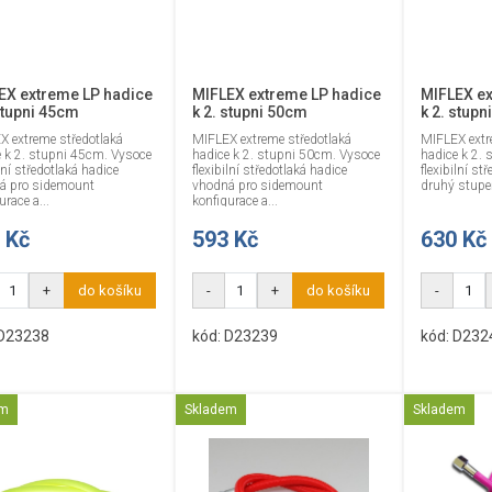
EX extreme LP hadice
MIFLEX extreme LP hadice
MIFLEX ex
stupni 45cm
k 2. stupni 50cm
k 2. stup
X extreme středotlaká
MIFLEX extreme středotlaká
MIFLEX extr
e k 2. stupni 45cm. Vysoce
hadice k 2. stupni 50cm. Vysoce
hadice k 2.
ilní středotlaká hadice
flexibilní středotlaká hadice
flexibilní st
á pro sidemount
vhodná pro sidemount
druhý stupeň
urace a...
konfigurace a...
 Kč
593 Kč
630 Kč
+
do košíku
-
+
do košíku
-
 D23238
kód: D23239
kód: D232
em
Skladem
Skladem