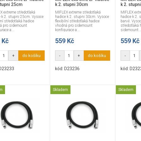
stupni 25cm
k 2. stupni 30cm
k 2. stup
X extreme středotlaká
MIFLEX extreme středotlaká
MIFLEX extr
e k 2. stupni 25cm. Vysoce
hadice k 2. stupni 30cm. Vysoce
hadice k 2.
ilní středotlaká hadice
flexibilní středotlaká hadice
barvě. Vysoce
á pro sidemount
vhodná pro sidemount
středotlaká 
urace a...
konfigurace a...
sidemount..
 Kč
559 Kč
559 Kč
+
do košíku
-
+
do košíku
-
 D23233
kód: D23236
kód: D23
em
Skladem
Skladem