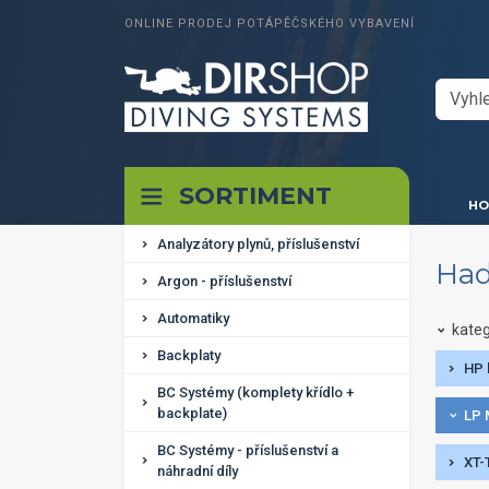
ONLINE PRODEJ POTÁPĚČSKÉHO VYBAVENÍ
SORTIMENT
HO
Analyzátory plynů, příslušenství
Had
Argon - příslušenství
Automatiky
kateg
Backplaty
HP 
BC Systémy (komplety křídlo +
backplate)
LP 
BC Systémy - příslušenství a
XT-
náhradní díly