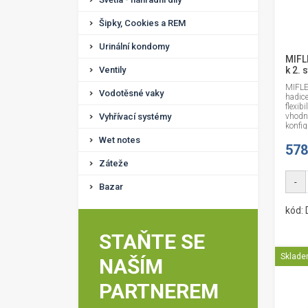
Šipky, Cookies a REM
Urinální kondomy
MIFL
Ventily
k 2. 
MIFLE
Vodotěsné vaky
hadic
flexib
Vyhřívací systémy
vhodn
konfig
Wet notes
578
Záteže
-
Bazar
kód:
STAŇTE SE
Sklad
NAŠÍM
PARTNEREM