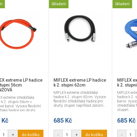
em
Skladem
Skladem
EX extreme LP hadice
MIFLEX extreme LP hadice
MIFLEX ex
stupni 56cm
k 2. stupni 62cm
k 2. stup
NŽOVÁ
MIFLEX extreme středotlaká
MIFLEX extr
hadice k 2. stupni 62cm. Vysoce
hadice k 2.
X extreme středotlaká
flexibilní středotlaká hadice pro
barvě. Vysoce
 k 2. stupni 56cm v
druhý stupeň například záložní...
středotlaká 
vé barvě. Vysoce flexibilní
stupeň...
tlaká hadice pro druhý
...
 Kč
685 Kč
685 Kč
+
do košíku
-
+
do košíku
-