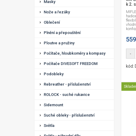
Masky
k 2. 
Nože a řezáky
MIFLE
hadic
flexib
Oblečení
vhodn
konfig
Plnění a přepouštění
559
Ploutve a pružiny
Počítače, hloubkoměry a kompasy
-
Počítače DIVESOFT FREEDOM
kód:
Podobleky
Rebreather - příslušenství
Sklad
ROLOCK - suché rukavice
Sidemount
Suché obleky - příslušenství
Světla
Světla - náhradní díly