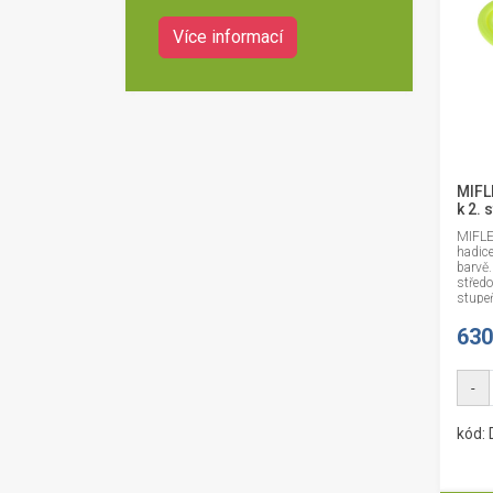
Více informací
MIFL
k 2.
MIFLE
hadice
barvě.
středo
stupeň
630
-
kód: