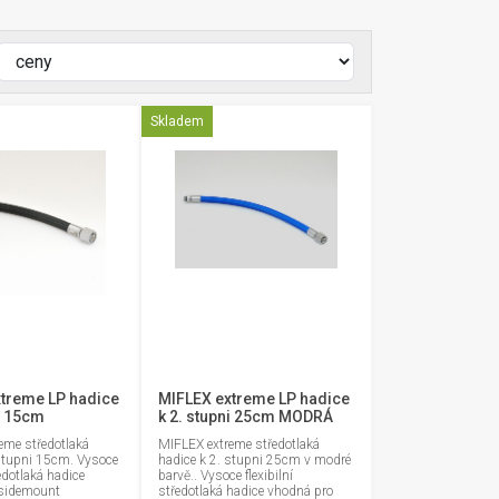
Skladem
treme LP hadice
MIFLEX extreme LP hadice
ni 15cm
k 2. stupni 25cm MODRÁ
eme středotlaká
MIFLEX extreme středotlaká
 stupni 15cm. Vysoce
hadice k 2. stupni 25cm v modré
ředotlaká hadice
barvě.. Vysoce flexibilní
sidemount
středotlaká hadice vhodná pro