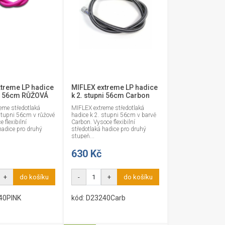
treme LP hadice
MIFLEX extreme LP hadice
ni 56cm RŮŽOVÁ
k 2. stupni 56cm Carbon
eme středotlaká
MIFLEX extreme středotlaká
stupni 56cm v růžové
hadice k 2. stupni 56cm v barvě
 flexibilní
Carbon. Vysoce flexibilní
hadice pro druhý
středotlaká hadice pro druhý
stupeň...
630 Kč
+
do košíku
-
+
do košíku
40PINK
kód: D23240Carb