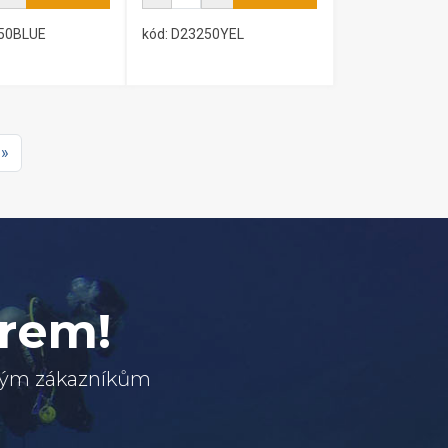
250BLUE
kód: D23250YEL
 »
erem!
svým zákazníkům