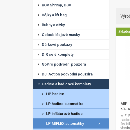
BOV Shrimp, DSV
Bójky a lift bag
Výro
Bubny a cívky
Sklad
Celoobličejové masky
Dárkové poukazy
DIR celé komplety
GoPro podvodní pouzdra
DJI Action podvodní pouzdra
Hadice a hadicové komplety
HP hadice
LP hadice automatika
MIFL
k 2. 
LP inflátorové hadice
MIFLE
hadic
LP MIFLEX automatiky
flexib
vhodn