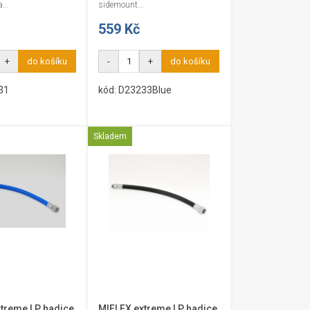
...
sidemount...
559 Kč
+
do košíku
-
+
do košíku
31
kód: D23233Blue
Skladem
treme LP hadice
MIFLEX extreme LP hadice