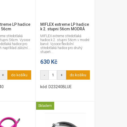
treme LP hadice
MIFLEX extreme LP hadice
ni 56cm
k 2. stupni 56cm MODRÁ
eme středotlaká
MIFLEX extreme středotlaká
 stupni 56cm. Vysoce
hadice k 2. stupni 56cm v modré
ředotlaká hadice pro
barvě. Vysoce flexibilní
 například záložní...
středotlaká hadice pro druhý
stupeň...
630 Kč
+
do košíku
-
+
do košíku
40
kód: D23240BLUE
Skladem