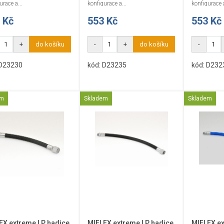
urace a...
konfigurace a...
konfigurace a
 Kč
553 Kč
553 Kč
+
do košíku
-
+
do košíku
-
 D23230
kód: D23235
kód: D232
em
Skladem
Skladem
EX extreme LP hadice
MIFLEX extreme LP hadice
MIFLEX ex