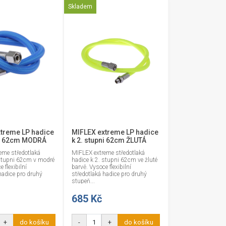
Skladem
treme LP hadice
MIFLEX extreme LP hadice
ni 62cm MODRÁ
k 2. stupni 62cm ŽLUTÁ
eme středotlaká
MIFLEX extreme středotlaká
 stupni 62cm v modré
hadice k 2. stupni 62cm ve žluté
 flexibilní
barvě. Vysoce flexibilní
hadice pro druhý
středotlaká hadice pro druhý
stupeň...
685 Kč
+
do košíku
-
+
do košíku