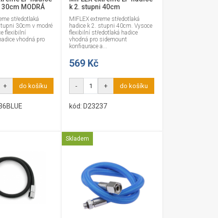
ni 30cm MODRÁ
k 2. stupni 40cm
eme středotlaká
MIFLEX extreme středotlaká
 stupni 30cm v modré
hadice k 2. stupni 40cm. Vysoce
 flexibilní
flexibilní středotlaká hadice
hadice vhodná pro
vhodná pro sidemount
.
konfigurace a...
569 Kč
+
do košíku
-
+
do košíku
236BLUE
kód: D23237
Skladem