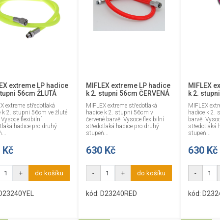
EX extreme LP hadice
MIFLEX extreme LP hadice
MIFLEX ex
 stupni 56cm ŽLUTÁ
k 2. stupni 56cm ČERVENÁ
k 2. stup
X extreme středotlaká
MIFLEX extreme středotlaká
MIFLEX extr
 k 2. stupni 56cm ve žluté
hadice k 2. stupni 56cm v
hadice k 2. 
 Vysoce flexibilní
červené barvě. Vysoce flexibilní
barvě. Vysoce
tlaká hadice pro druhý
středotlaká hadice pro druhý
středotlaká 
...
stupeň...
stupeň...
 Kč
630 Kč
630 Kč
+
do košíku
-
+
do košíku
-
 D23240YEL
kód: D23240RED
kód: D232