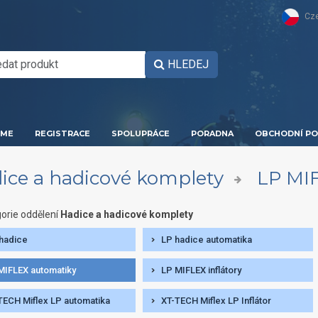
Cz
HLEDEJ
ME
REGISTRACE
SPOLUPRÁCE
PORADNA
OBCHODNÍ PO
ice a hadicové komplety
LP MI
orie oddělení
Hadice a hadicové komplety
hadice
LP hadice automatika
MIFLEX automatiky
LP MIFLEX inflátory
TECH Miflex LP automatika
XT-TECH Miflex LP Inflátor