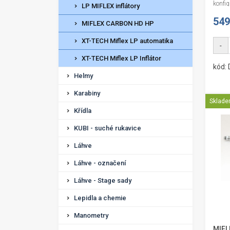
konfig
LP MIFLEX inflátory
549
MIFLEX CARBON HD HP
XT-TECH Miflex LP automatika
-
XT-TECH Miflex LP Inflátor
kód:
Helmy
Karabiny
Sklad
Křídla
KUBI - suché rukavice
Láhve
Láhve - označení
Láhve - Stage sady
Lepidla a chemie
Manometry
MIFL