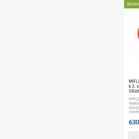
Sklad
MIFL
k 2. 
ORA
MIFLE
hadice
oranžo
středo
stupeň
630
-