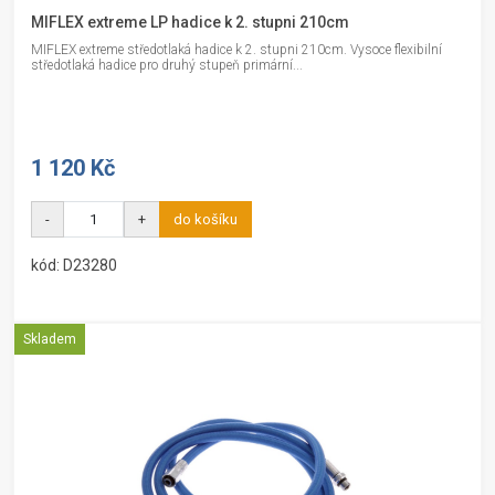
MIFLEX extreme LP hadice k 2. stupni 210cm
MIFLEX extreme středotlaká hadice k 2. stupni 210cm. Vysoce flexibilní
středotlaká hadice pro druhý stupeň primární...
1 120 Kč
-
+
do košíku
kód: D23280
Skladem