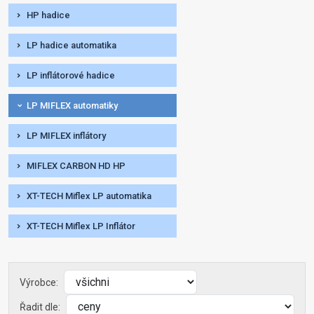
HP hadice
LP hadice automatika
LP inflátorové hadice
LP MIFLEX automatiky
LP MIFLEX inflátory
MIFLEX CARBON HD HP
XT-TECH Miflex LP automatika
XT-TECH Miflex LP Inflátor
Výrobce:
Řadit dle: