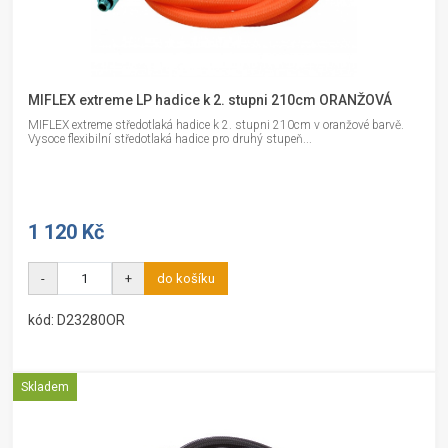
MIFLEX extreme LP hadice k 2. stupni 210cm ORANŽOVÁ
MIFLEX extreme středotlaká hadice k 2. stupni 210cm v oranžové barvě.
Vysoce flexibilní středotlaká hadice pro druhý stupeň...
1 120 Kč
-
+
do košíku
kód: D23280OR
Skladem