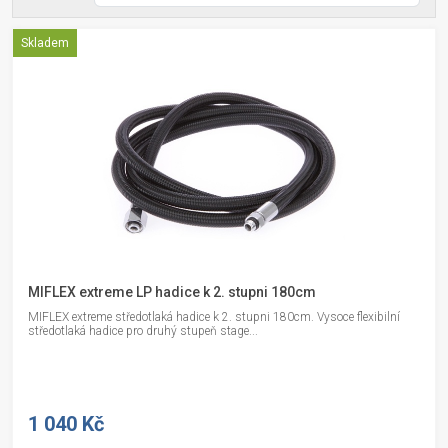
Skladem
MIFLEX extreme LP hadice k 2. stupni 180cm
MIFLEX extreme středotlaká hadice k 2. stupni 180cm. Vysoce flexibilní
středotlaká hadice pro druhý stupeň stage...
1 040 Kč