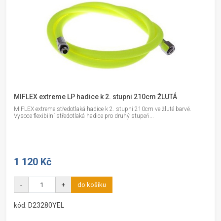
MIFLEX extreme LP hadice k 2. stupni 210cm ŽLUTÁ
MIFLEX extreme středotlaká hadice k 2. stupni 210cm ve žluté barvě.
Vysoce flexibilní středotlaká hadice pro druhý stupeň...
1 120 Kč
-
+
do košíku
kód: D23280YEL