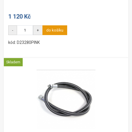
1 120 Kč
-
+
do košíku
kód: D23280PINK
Skladem