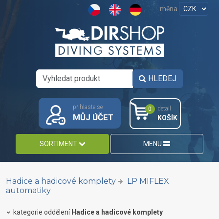
měna
HLEDEJ
přihlaste se
detail
0
MŮJ ÚČET
KOŠÍK
SORTIMENT
MENU
Hadice a hadicové komplety
LP MIFLEX
automatiky
kategorie oddělení
Hadice a hadicové komplety