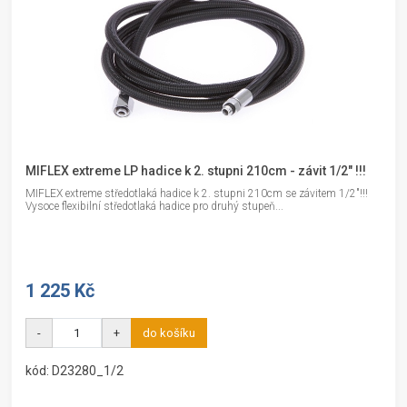
MIFLEX extreme LP hadice k 2. stupni 210cm - závit 1/2" !!!
MIFLEX extreme středotlaká hadice k 2. stupni 210cm se závitem 1/2"!!!
Vysoce flexibilní středotlaká hadice pro druhý stupeň...
1 225 Kč
-
+
do košíku
kód: D23280_1/2