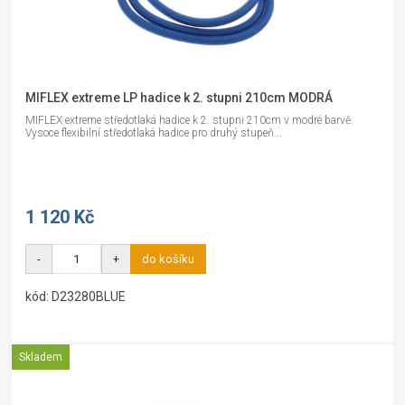
MIFLEX extreme LP hadice k 2. stupni 210cm MODRÁ
MIFLEX extreme středotlaká hadice k 2. stupni 210cm v modré barvě.
Vysoce flexibilní středotlaká hadice pro druhý stupeň...
1 120 Kč
-
+
do košíku
kód: D23280BLUE
Skladem