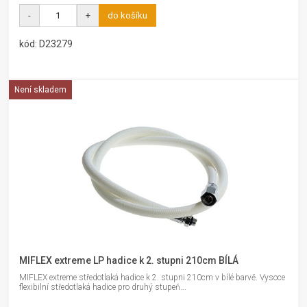
-
+
do košíku
kód: D23279
Není skladem
MIFLEX extreme LP hadice k 2. stupni 210cm BÍLÁ
MIFLEX extreme středotlaká hadice k 2. stupni 210cm v bílé barvě. Vysoce
flexibilní středotlaká hadice pro druhý stupeň...