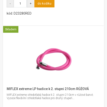
-
+
do košíku
kód: D23280RED
Skladem
MIFLEX extreme LP hadice k 2. stupni 210cm RŮŽOVÁ
MIFLEX extreme středotlaká hadice k 2. stupni 210cm v růžové barvě.
Vysoce flexibilní středotlaká hadice pro druhý stupeň...