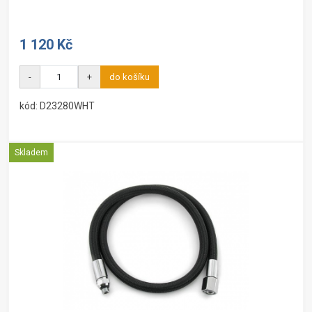
1 120 Kč
-
+
do košíku
kód: D23280WHT
Skladem