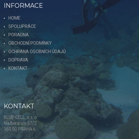
INFORMACE
HOME
SPOLUPRÁCE
PORADNA
OBCHODNÍ PODMÍNKY
OCHRANA OSOBNÍCH ÚDAJŮ
DOPRAVA
KONTAKT
KONTAKT
BLUE-CELL, s. r. o.
Na Beránce 57/2
160 00 PRAHA 6