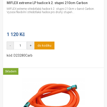
MIFLEX extreme LP hadice k 2. stupni 210cm Carbon
MIFLEX extreme středotlaká hadice k 2. stupni 210cm v barvě Carbon.
Vysoce flexibilní středotlaká hadice pro druhý stupeň...
1 120 Kč
-
+
do košíku
kód: D23280Carb
Skladem