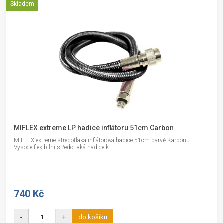
Skladem
MIFLEX extreme LP hadice inflátoru 51cm Carbon
MIFLEX extreme středotlaká inflátorová hadice 51cm barvě Karbonu.
Vysoce flexibilní středotlaká hadice k...
740 Kč
-
+
do košíku