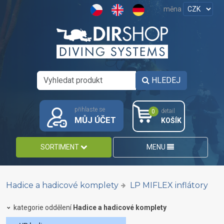
měna
HLEDEJ
přihlaste se
detail
0
MŮJ ÚČET
KOŠÍK
SORTIMENT
MENU
Hadice a hadicové komplety
LP MIFLEX inflátory
kategorie oddělení
Hadice a hadicové komplety