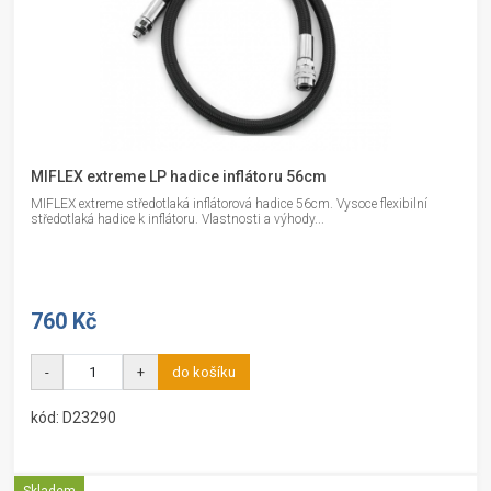
MIFLEX extreme LP hadice inflátoru 56cm
MIFLEX extreme středotlaká inflátorová hadice 56cm. Vysoce flexibilní
středotlaká hadice k inflátoru. Vlastnosti a výhody...
760 Kč
-
+
do košíku
kód: D23290