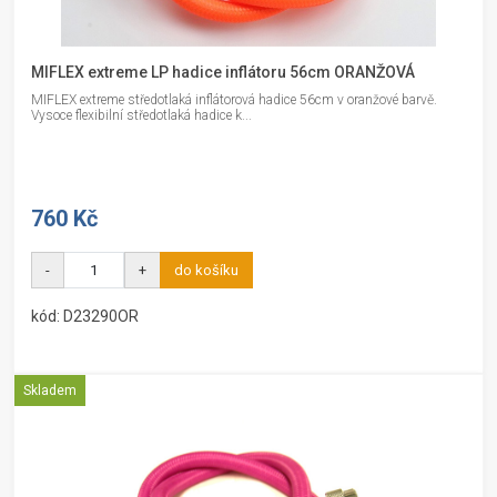
MIFLEX extreme LP hadice inflátoru 56cm ORANŽOVÁ
MIFLEX extreme středotlaká inflátorová hadice 56cm v oranžové barvě.
Vysoce flexibilní středotlaká hadice k...
760 Kč
-
+
do košíku
kód: D23290OR
Skladem