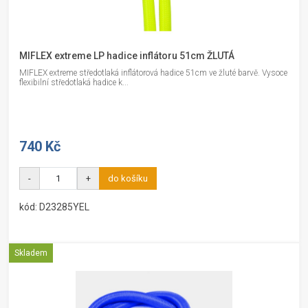
MIFLEX extreme LP hadice inflátoru 51cm ŽLUTÁ
MIFLEX extreme středotlaká inflátorová hadice 51cm ve žluté barvě. Vysoce
flexibilní středotlaká hadice k...
740 Kč
-
+
do košíku
kód: D23285YEL
Skladem