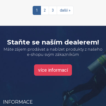
1
2
3
další »
Staňte se naším dealerem!
Máte zájem prodávat a nabízet produkty z našeho
e-shopu svým zákazníkům
více informací
INFORMACE