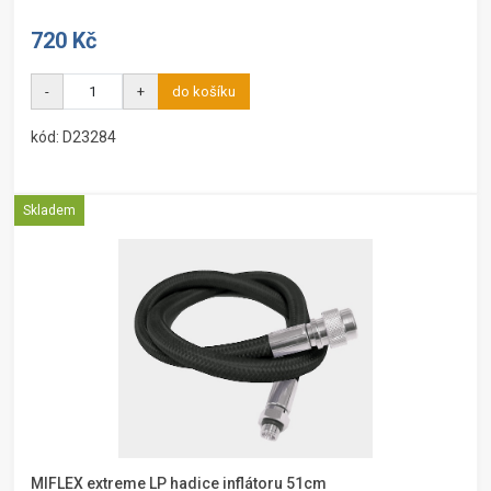
720 Kč
-
+
do košíku
kód: D23284
Skladem
MIFLEX extreme LP hadice inflátoru 51cm