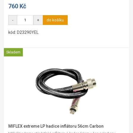
760 Kč
-
+
do košíku
kód: D23290YEL
Skladem
MIFLEX extreme LP hadice inflátoru 56cm Carbon