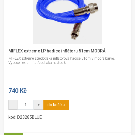
MIFLEX extreme LP hadice inflátoru 51cm MODRÁ
MIFLEX extreme středotlaká inflátorová hadice 51cm v modré barvě.
Vysoce flexibilní středotlaká hadice k...
740 Kč
-
+
do košíku
kód: D23285BLUE