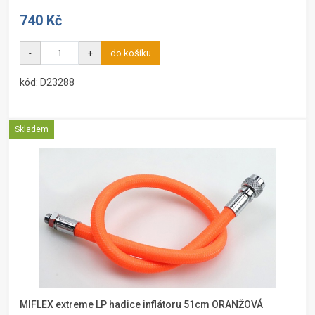
740 Kč
-
+
do košíku
kód: D23288
Skladem
MIFLEX extreme LP hadice inflátoru 51cm ORANŽOVÁ