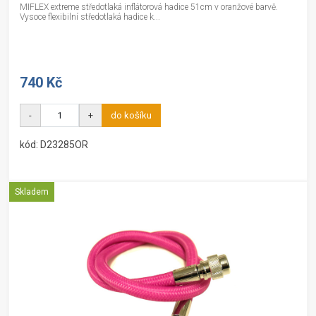
MIFLEX extreme středotlaká inflátorová hadice 51cm v oranžové barvě.
Vysoce flexibilní středotlaká hadice k...
740 Kč
-
+
do košíku
kód: D23285OR
Skladem