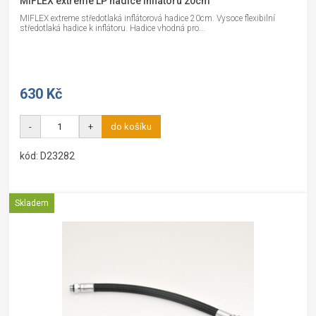
MIFLEX extreme LP hadice inflátoru 20cm
MIFLEX extreme středotlaká inflátorová hadice 20cm. Vysoce flexibilní
středotlaká hadice k inflátoru. Hadice vhodná pro...
630 Kč
-
+
do košíku
kód: D23282
Skladem