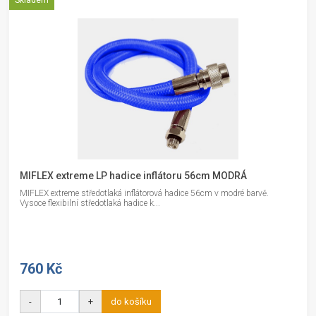
Skladem
MIFLEX extreme LP hadice inflátoru 56cm MODRÁ
MIFLEX extreme středotlaká inflátorová hadice 56cm v modré barvě.
Vysoce flexibilní středotlaká hadice k...
760 Kč
-
+
do košíku