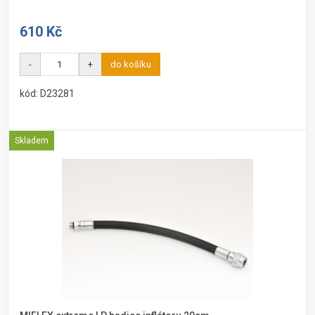
610 Kč
-
+
do košíku
kód: D23281
Skladem