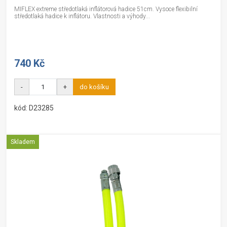
MIFLEX extreme středotlaká inflátorová hadice 51cm. Vysoce flexibilní
středotlaká hadice k inflátoru. Vlastnosti a výhody...
740 Kč
-
+
do košíku
kód: D23285
Skladem