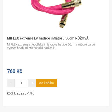
MIFLEX extreme LP hadice inflátoru 56cm RŮŽOVÁ
MIFLEX extreme středotlaká inflátorová hadice 56cm v růžové barvě.
Vysoce flexibilní středotlaká hadice k...
760 Kč
-
+
do košíku
kód: D23290PINK