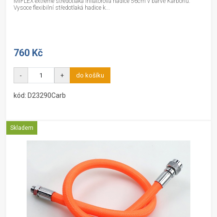
MIFLEX extreme středotlaká inflátorová hadice 56cm v barvě Karbonu.
Vysoce flexibilní středotlaká hadice k...
760 Kč
-
+
do košíku
kód: D23290Carb
Skladem