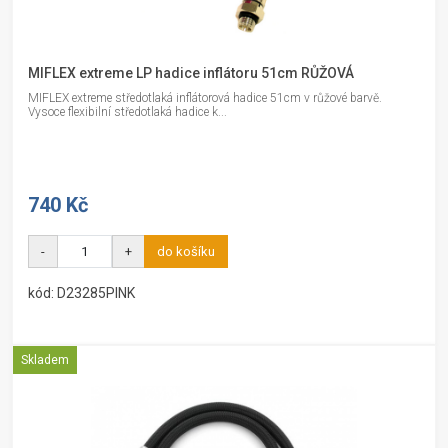
MIFLEX extreme LP hadice inflátoru 51cm RŮŽOVÁ
MIFLEX extreme středotlaká inflátorová hadice 51cm v růžové barvě.
Vysoce flexibilní středotlaká hadice k...
740 Kč
-
+
do košíku
kód: D23285PINK
Skladem