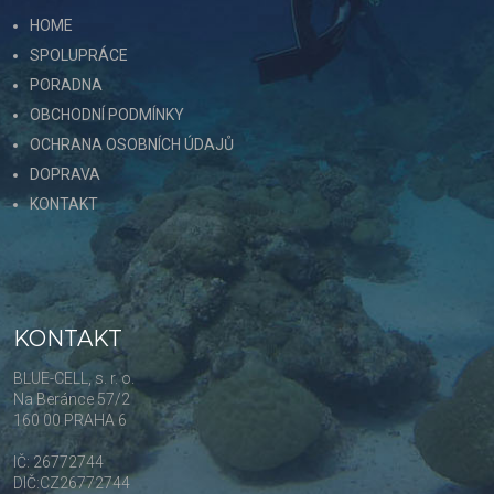
HOME
SPOLUPRÁCE
PORADNA
OBCHODNÍ PODMÍNKY
OCHRANA OSOBNÍCH ÚDAJŮ
DOPRAVA
KONTAKT
KONTAKT
BLUE-CELL, s. r. o.
Na Beránce 57/2
160 00 PRAHA 6
IČ: 26772744
DIČ:CZ26772744