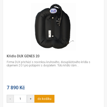
Křídlo DUX GENES 20
Firma DUX přichází s novinkou kruhového, dvouplášťového křídla s
objemem 20 l pro potápění s dvojčetem. Toto křídlo Vám...
7 890 Kč
-
+
do košíku