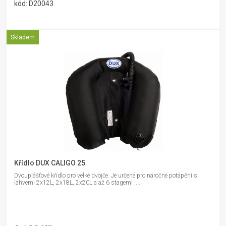
kód: D20043
Skladem
Křídlo DUX CALIGO 25
Dvouplášťové křídlo pro velké dvojče. Je určené pro náročné potápění s
láhvemi 2x12L, 2x18L, 2x20L a až 6 stagemi ....