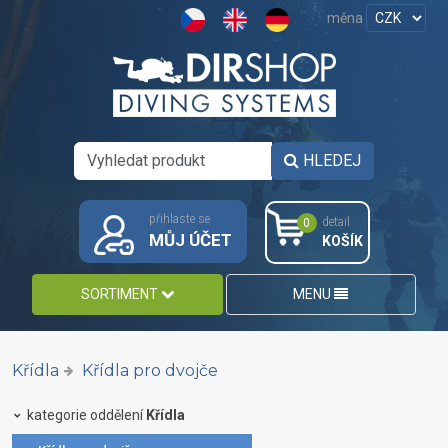
měna
HLEDEJ
přihlaste se
detail
0
MŮJ ÚČET
KOŠÍK
SORTIMENT
MENU
Křídla
Křídla pro dvojče
kategorie oddělení
Křídla