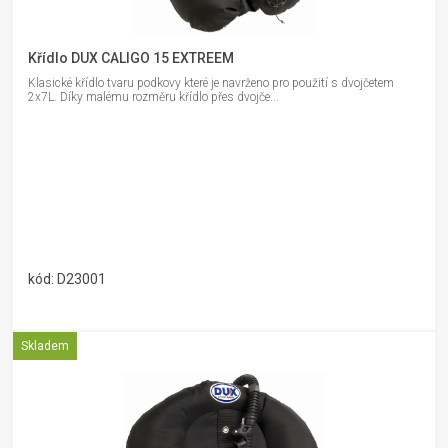
Křídlo DUX CALIGO 15 EXTREEM
Klasické křídlo tvaru podkovy které je navrženo pro použití s dvojčetem
2x7L. Díky malému rozměru křídlo přes dvojče...
kód: D23001
Skladem