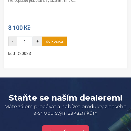
než doposud pracovat s vyvážením. Křídlo...
8 100 Kč
-
+
do košíku
kód: D20033
Staňte se naším dealerem!
Máte zájem prodávat a nabízet produkty z našeho
e-shopu svým zákazníkům