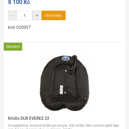
8 100 Kč
-
+
do košíku
kód: D20007
Skladem
Křídlo DUX EVERES 23
Dvouplášťové, kruhové křídlo pro dvojče. Toto křídlo Vám umožní ještě lépe