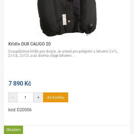
Křídlo DUX CALIGO 20
Dvouplášťové křídlo pro dvojče. Je určené pro potápění s lahvemi 2x7L,
2x10L, 2x12L a až dvěma stage lahvemi....
7 890 Kč
-
+
do košíku
kód: D20006
Skladem