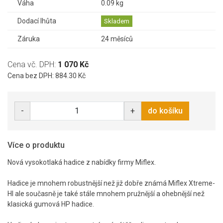
Váha
0.09 kg
Dodací lhůta
Skladem
Záruka
24 měsíců
Cena vč. DPH:
1 070 Kč
Cena bez DPH: 884.30 Kč
-
+
do košíku
Více o produktu
Nová vysokotlaká hadice z nabídky firmy Miflex.
Hadice je mnohem robustnější než již dobře známá Miflex Xtreme-
HI ale současně je také stále mnohem pružnější a ohebnější než
klasická gumová HP hadice.