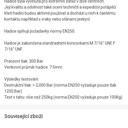
Hadice byla vyvinuta pro extrémní zátěž v dive centrech.
Její kvalitu a odolnost také ocení techničtí a expediční potápěči
kteří hadici budou aktivně používat a dochází u nich k častému
kontaktu například s vraky nebo stěnami jeskyní.
Hadice splňují požadavky normy EN250.
Hadice je zakončena standradními koncovkami M 7/16" UNF, F
7/16" UNF.
Pracovní tlak: 300 Bar
Venkovní průměr hadice: 7.5mm
Výsledky testování:
Destrukční tlak: > 2,000 Bar (norma EN250 vyžaduje pouze tlak
1250 Bar)
Test v tahu: více než 250kg (norma EN250 vyžaduje pouze 100Kg)
Související zboží