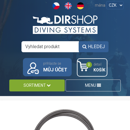
měna
HLEDEJ
přihlaste se
detail
0
MŮJ ÚČET
KOŠÍK
SORTIMENT
MENU