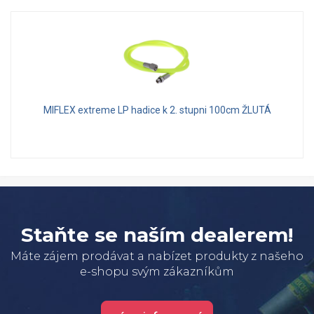
MIFLEX extreme LP hadice k 2. stupni 100cm ŽLUTÁ
Staňte se naším dealerem!
Máte zájem prodávat a nabízet produkty z našeho
e-shopu svým zákazníkům