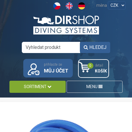
měna
HLEDEJ
přihlaste se
detail
0
MŮJ ÚČET
KOŠÍK
SORTIMENT
MENU