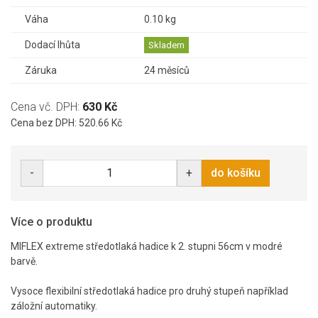
Váha
0.10 kg
Dodací lhůta
Skladem
Záruka
24 měsíců
Cena vč. DPH:
630 Kč
Cena bez DPH: 520.66 Kč
-
+
do košíku
Více o produktu
MIFLEX extreme středotlaká hadice k 2. stupni 56cm v modré
barvě.
Vysoce flexibilní středotlaká hadice pro druhý stupeň například
záložní automatiky.