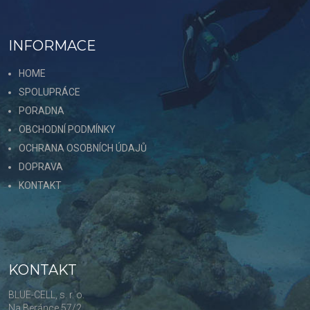
INFORMACE
HOME
SPOLUPRÁCE
PORADNA
OBCHODNÍ PODMÍNKY
OCHRANA OSOBNÍCH ÚDAJŮ
DOPRAVA
KONTAKT
KONTAKT
BLUE-CELL, s. r. o.
Na Beránce 57/2