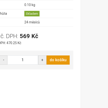
0.10 kg
lhůta
Skladem
24 měsíců
vč. DPH:
569 Kč
PH: 470.25 Kč
-
+
do košíku