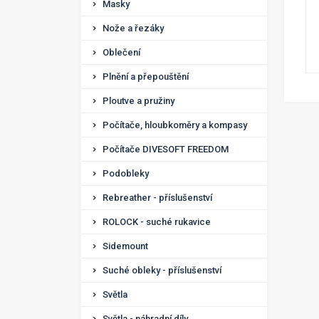
Masky
Nože a řezáky
Oblečení
Plnění a přepouštění
Ploutve a pružiny
Počítače, hloubkoměry a kompasy
Počítače DIVESOFT FREEDOM
Podobleky
Rebreather - příslušenství
ROLOCK - suché rukavice
Sidemount
Suché obleky - příslušenství
Světla
Světla - náhradní díly