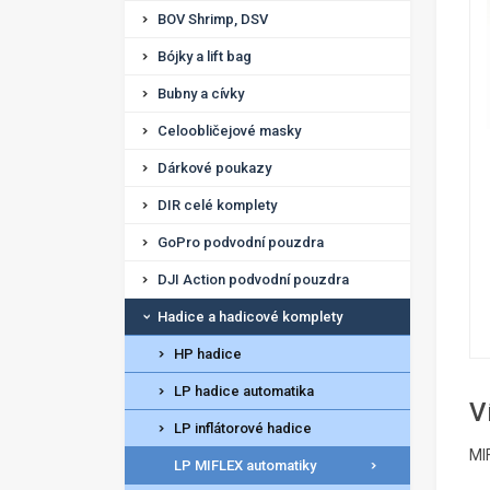
BOV Shrimp, DSV
Bójky a lift bag
Bubny a cívky
Celoobličejové masky
Dárkové poukazy
DIR celé komplety
GoPro podvodní pouzdra
DJI Action podvodní pouzdra
Hadice a hadicové komplety
HP hadice
LP hadice automatika
V
LP inflátorové hadice
MI
LP MIFLEX automatiky