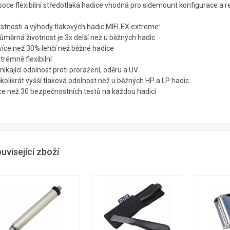
soce flexibilní středotlaká hadice vhodná pro sidemount konfigurace a r
astnosti a výhody tlakových hadic MIFLEX extreme:
ůměrná životnost je 3x delší než u běžných hadic
 více než 30% lehčí než běžné hadice
trémně flexibilní
nikající odolnost proti proražení, oděru a UV.
kolikrát vyšší tlaková odolnost než u běžných HP a LP hadic
íce než 30 bezpečnostních testů na každou hadici
uvisející zboží