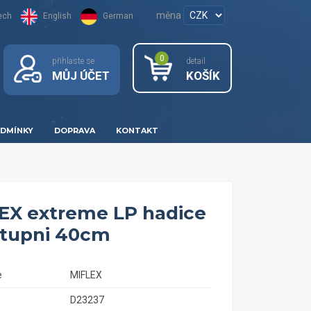
měna
ech
English
German
0
přihlaste se
detail
MŮJ ÚČET
KOŠÍK
DMÍNKY
DOPRAVA
KONTAKT
EX extreme LP hadice
 stupni 40cm
e
MIFLEX
D23237