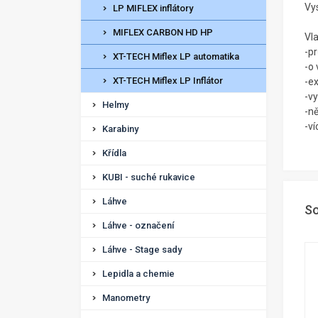
Vy
LP MIFLEX inflátory
MIFLEX CARBON HD HP
Vl
-pr
XT-TECH Miflex LP automatika
-o
XT-TECH Miflex LP Inflátor
-ex
-vy
Helmy
-ně
-v
Karabiny
Křídla
KUBI - suché rukavice
Láhve
So
Láhve - označení
Láhve - Stage sady
Lepidla a chemie
Manometry