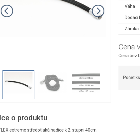
Váha
Dodací 
Záruka
Cena 
Cena bez D
Počet ks
íce o produktu
FLEX extreme středotlaká hadice k 2. stupni 40cm.