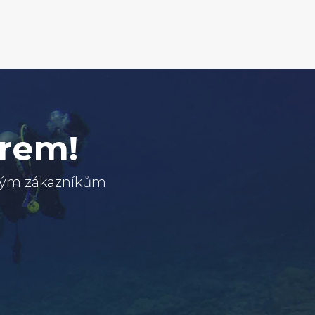
erem!
svým zákazníkům