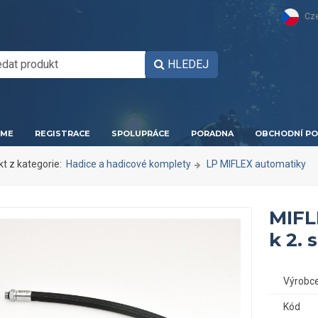
Cz
HLEDEJ
ME
REGISTRACE
SPOLUPRÁCE
PORADNA
OBCHODNÍ PO
kt z kategorie:
Hadice a hadicové komplety
LP MIFLEX automatiky
MIFL
k 2.
Výrobc
Kód