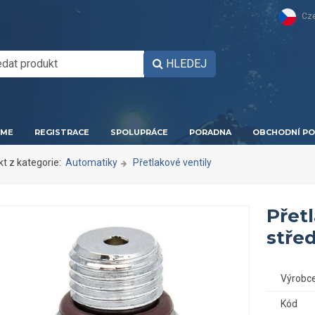
Cz
HLEDEJ
ME
REGISTRACE
SPOLUPRÁCE
PORADNA
OBCHODNÍ PO
kt z kategorie:
Automatiky
Přetlakové ventily
Přetl
střed
Výrobc
Kód