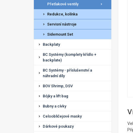
Přetlakové ventily
Redukce, kolínka
Servisní nástroje
Sidemount Set
Backplaty
BC Systémy (komplety křídlo +
backplate)
BC Systémy - příslušenství a
náhradní díly
BOV Shrimp, DSV
Bójky a lift bag
Bubny a cívky
V
Celoobličejové masky
Vel
Dárkové poukazy
Při