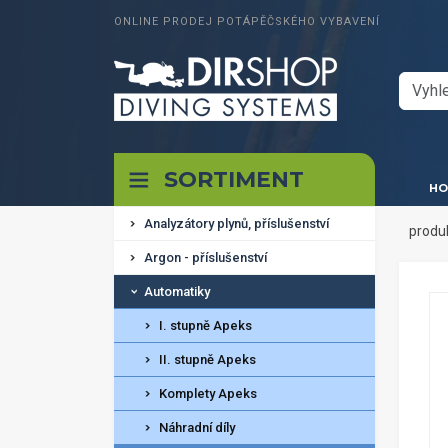
ONLINE PRODEJ POTÁPĚČSKÉHO VYBAVENÍ
SORTIMENT
HO
Analyzátory plynů, příslušenství
produ
Argon - příslušenství
Automatiky
I. stupně Apeks
II. stupně Apeks
Komplety Apeks
Náhradní díly