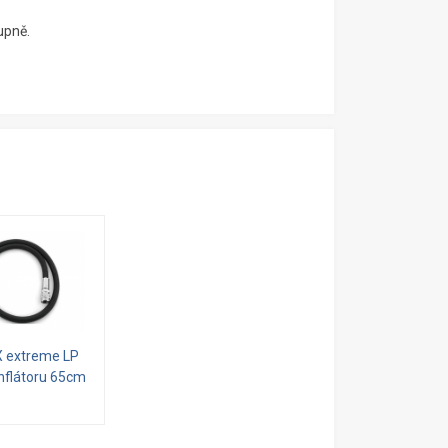
upně.
 extreme LP
inflátoru 65cm