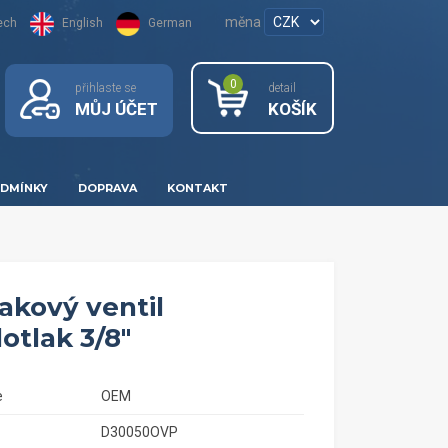
měna
ech
English
German
0
přihlaste se
detail
MŮJ ÚČET
KOŠÍK
DMÍNKY
DOPRAVA
KONTAKT
akový ventil
otlak 3/8"
e
OEM
D30050OVP