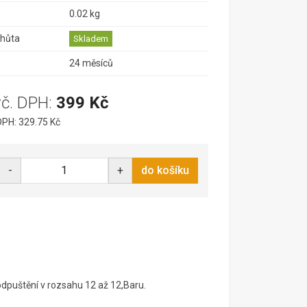
0.02 kg
lhůta
Skladem
24 měsíců
vč. DPH:
399 Kč
PH: 329.75 Kč
-
+
do košíku
odpuštění v rozsahu 12 až 12,Baru.