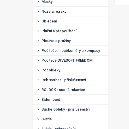
Masky
Nože a řezáky
Oblečení
Plnění a přepouštění
Ploutve a pružiny
Počítače, hloubkoměry a kompasy
Počítače DIVESOFT FREEDOM
Podobleky
Rebreather - příslušenství
ROLOCK - suché rukavice
Sidemount
Suché obleky - příslušenství
Světla
Světla - náhradní díly