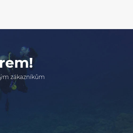
erem!
svým zákazníkům