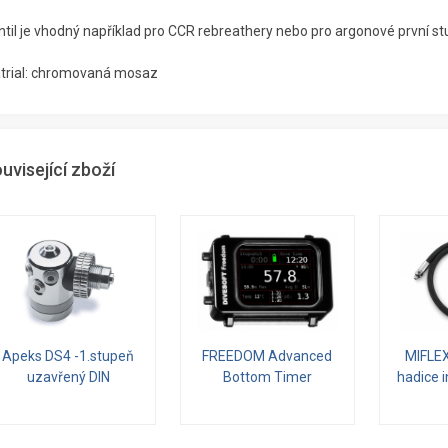
ntil je vhodný například pro CCR rebreathery nebo pro argonové první st
trial: chromovaná mosaz
uvisející zboží
Apeks DS4 -1.stupeň
FREEDOM Advanced
MIFLEX
uzavřený DIN
Bottom Timer
hadice 