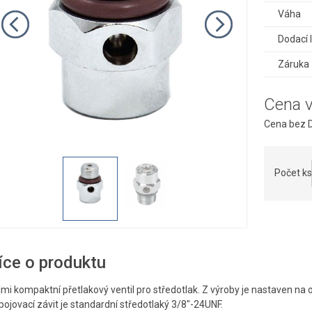
Váha
Dodací 
Záruka
Cena 
Cena bez D
Počet ks
íce o produktu
mi kompaktní přetlakový ventil pro středotlak. Z výroby je nastaven na 
pojovací závit je standardní středotlaký 3/8"-24UNF.