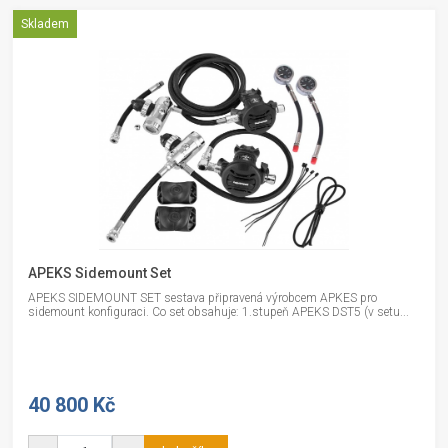
Skladem
APEKS Sidemount Set
APEKS SIDEMOUNT SET sestava připravená výrobcem APKES pro
sidemount konfiguraci. Co set obsahuje: 1.stupeň APEKS DST5 (v setu...
40 800 Kč