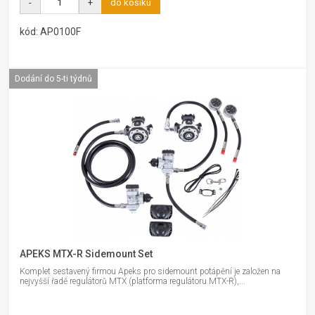
-
+
do košíku
kód: AP0100F
Dodání do 5-ti týdnů
APEKS MTX-R Sidemount Set
Komplet sestavený firmou Apeks pro sidemount potápění je založen na
nejvyšší řadě regulátorů MTX (platforma regulátoru MTX-R),...