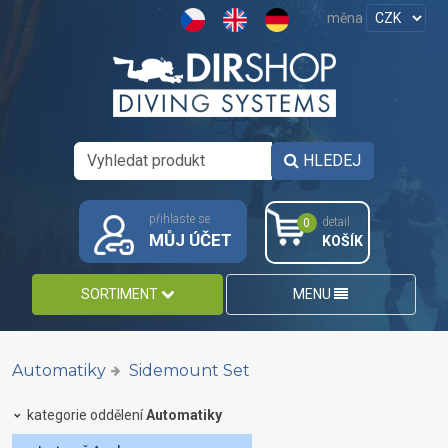
měna
HLEDEJ
přihlaste se
detail
0
MŮJ ÚČET
KOŠÍK
SORTIMENT
MENU
Automatiky
Sidemount Set
kategorie oddělení
Automatiky