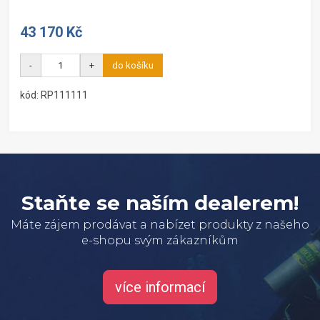
43 170 Kč
-
+
do košíku
kód: RP111111
Staňte se naším dealerem!
Máte zájem prodávat a nabízet produkty z našeho
e-shopu svým zákazníkům
více informací