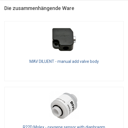
Die zusammenhängende Ware
MAV DILUENT - manual add valve body
R22D Molex - oxygene sensor with diaphragm