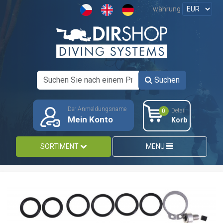
währung
Suchen
Der Anmeldungsname
Detail
0
Mein Konto
Korb
SORTIMENT
MENU