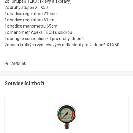
2x 1.stupeň TEK3 (1xlevý a 1xpravý)
2x druhý stupěň XTX50
1x hadice regulátoru 210cm
1x hadice regulátoru 61cm
1x hadice manometru 65cm
1x manometr Apeks TECH s osičkou
1x bungee connection kit pro druhý stupeň
2x sada krátkých výdechových deflectorů pro 2.stupeň XTX50
Pn.:AP0050
Související zboží