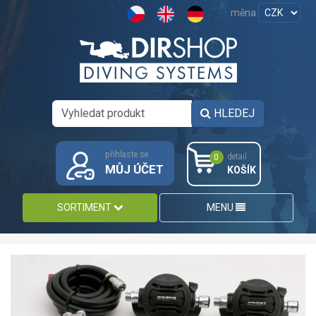
měna
HLEDEJ
přihlaste se
detail
0
MŮJ ÚČET
KOŠÍK
SORTIMENT
MENU