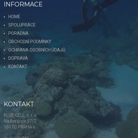
INFORMACE
HOME
SPOLUPRÁCE
PORADNA
OBCHODNÍ PODMÍNKY
OCHRANA OSOBNÍCH ÚDAJŮ
DOPRAVA
KONTAKT
KONTAKT
BLUE-CELL, s. r. o.
Na Beránce 57/2
160 00 PRAHA 6