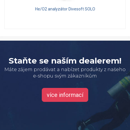
He/O2 analyzátor Divesoft SOLO
Staňte se naším dealerem!
Máte zájem prodávat a nabízet produkty z našeho
e-shopu svým zákazníkům
více informací