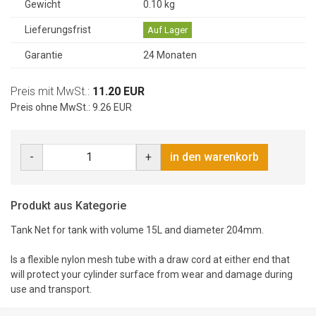
Gewicht
0.10 kg
Lieferungsfrist
Auf Lager
Garantie
24 Monaten
Preis mit MwSt.:
11.20 EUR
Preis ohne MwSt.: 9.26 EUR
-
+
in den warenkorb
Produkt aus Kategorie
Tank Net for tank with volume 15L and diameter 204mm.
Is a flexible nylon mesh tube with a draw cord at either end that
will protect your cylinder surface from wear and damage during
use and transport.