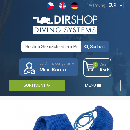
währung
Suchen
Der Anmeldungsname
Detail
0
Mein Konto
Korb
SORTIMENT
MENU