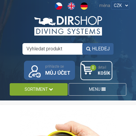
měna
HLEDEJ
přihlaste se
detail
0
MŮJ ÚČET
KOŠÍK
SORTIMENT
MENU