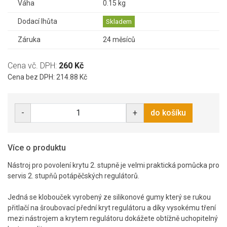
Váha
0.15 kg
Dodací lhůta
Skladem
Záruka
24 měsíců
Cena vč. DPH:
260 Kč
Cena bez DPH: 214.88 Kč
-
+
do košíku
Více o produktu
Nástroj pro povolení krytu 2. stupně je velmi praktická pomůcka pro
servis 2. stupňů potápěčských regulátorů.
Jedná se klobouček vyrobený ze silikonové gumy který se rukou
přitlačí na šroubovací přední kryt regulátoru a díky vysokému tření
mezi nástrojem a krytem regulátoru dokážete obtížně uchopitelný