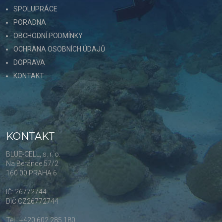
SPOLUPRÁCE
PORADNA
OBCHODNÍ PODMÍNKY
OCHRANA OSOBNÍCH ÚDAJŮ
DOPRAVA
KONTAKT
KONTAKT
BLUE-CELL, s. r. o.
Na Beránce 57/2
160 00 PRAHA 6
IČ: 26772744
DIČ:CZ26772744
Tel.: +420 602 285 180