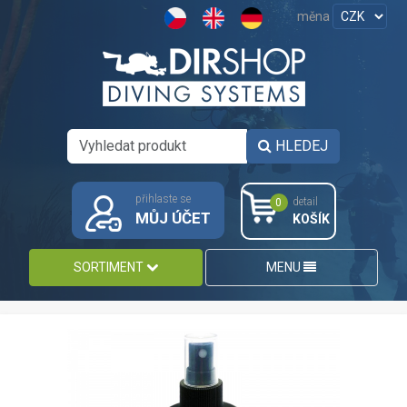
měna
HLEDEJ
přihlaste se
detail
0
MŮJ ÚČET
KOŠÍK
SORTIMENT
MENU