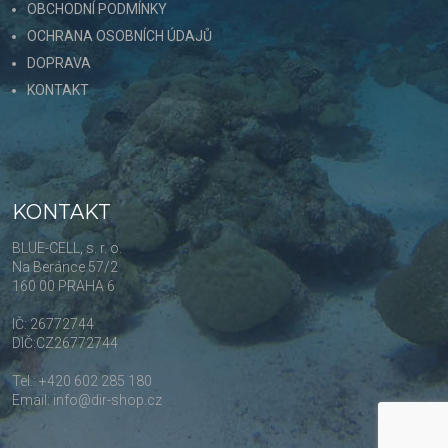
OBCHODNÍ PODMÍNKY
OCHRANA OSOBNÍCH ÚDAJŮ
DOPRAVA
KONTAKT
KONTAKT
BLUE-CELL, s. r. o.
Na Beránce 57/2
160 00 PRAHA 6
IČ: 26772744
DIČ:CZ26772744
Tel.: +420 602 285 180
Email: info@dir-shop.cz