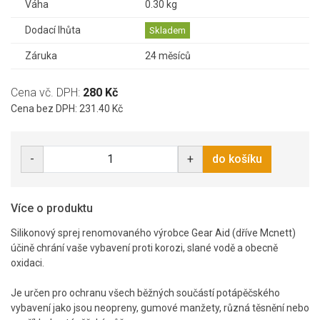
Váha
0.30 kg
Dodací lhůta
Skladem
Záruka
24 měsíců
Cena vč. DPH:
280 Kč
Cena bez DPH: 231.40 Kč
-
+
do košíku
Více o produktu
Silikonový sprej renomovaného výrobce Gear Aid (dříve Mcnett)
účině chrání vaše vybavení proti korozi, slané vodě a obecně
oxidaci.
Je určen pro ochranu všech běžných součástí potápěčského
vybavení jako jsou neopreny, gumové manžety, různá těsnění nebo