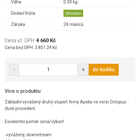
Váha
0.30 kg
Dodací lhůta
Skladem
Záruka
24 měsíců
Cena vč. DPH:
4 660 Kč
Cena bez DPH: 3 851.24 Kč
-
+
do košíku
Více o produktu
Základní vyvážený druhý stupeň firmy Apeks ve verzi Octopus -
žluté provedení.
Excelentní poměr cena/výkon!
-vyvážený, downstream