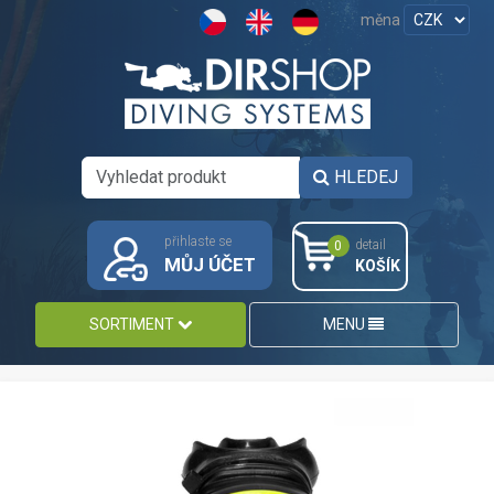
měna
HLEDEJ
přihlaste se
detail
0
MŮJ ÚČET
KOŠÍK
SORTIMENT
MENU