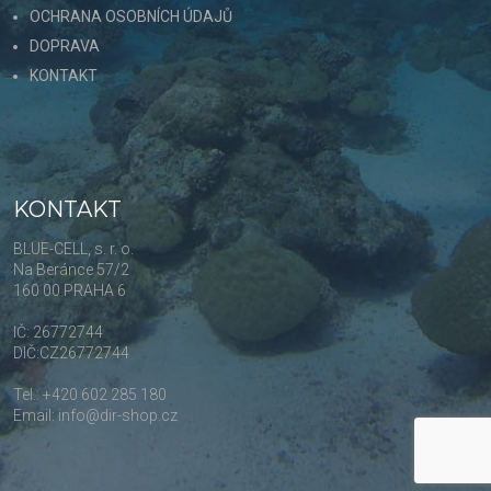
OCHRANA OSOBNÍCH ÚDAJŮ
DOPRAVA
KONTAKT
KONTAKT
BLUE-CELL, s. r. o.
Na Beránce 57/2
160 00 PRAHA 6
IČ: 26772744
DIČ:CZ26772744
Tel.: +420 602 285 180
Email: info@dir-shop.cz