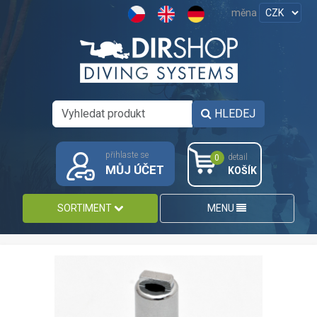
měna
HLEDEJ
přihlaste se
detail
0
MŮJ ÚČET
KOŠÍK
SORTIMENT
MENU