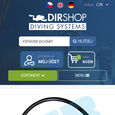
měna
HLEDEJ
přihlaste se
detail
0
MŮJ ÚČET
KOŠÍK
SORTIMENT
MENU