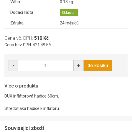
Váha
0.13 kg
Dodací lhůta
Skladem
Záruka
24 měsíců
Cena vč. DPH:
510 Kč
Cena bez DPH: 421.49 Kč
-
+
do košíku
Více o produktu
DUX inflátorová hadice 60cm.
Středotlaká hadice k inflátoru.
Související zboží