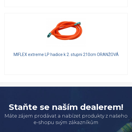
MIFLEX extreme LP hadice k 2. stupni 210cm ORANŽOVÁ
Staňte se naším dealerem!
Máte zájem prodávat a nabízet produkty z našeho
e-shopu svým zákazníkům