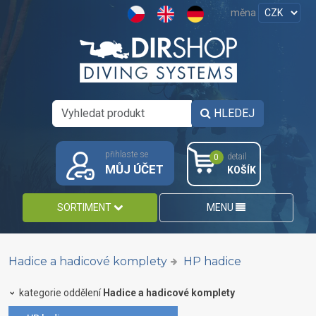
měna
HLEDEJ
přihlaste se
detail
0
MŮJ ÚČET
KOŠÍK
SORTIMENT
MENU
Hadice a hadicové komplety
HP hadice
kategorie oddělení
Hadice a hadicové komplety