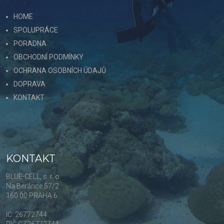
HOME
SPOLUPRÁCE
PORADNA
OBCHODNÍ PODMÍNKY
OCHRANA OSOBNÍCH ÚDAJŮ
DOPRAVA
KONTAKT
KONTAKT
BLUE-CELL, s. r. o.
Na Beránce 57/2
160 00 PRAHA 6
IČ: 26772744