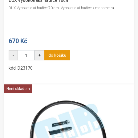
DUX Vysokotlaká hadice 70cm
DUX Vysokotlaká hadice 70 cm. Vysokotlaká hadice k manometru.
670 Kč
-
+
do košíku
kód: D23170
Není skladem