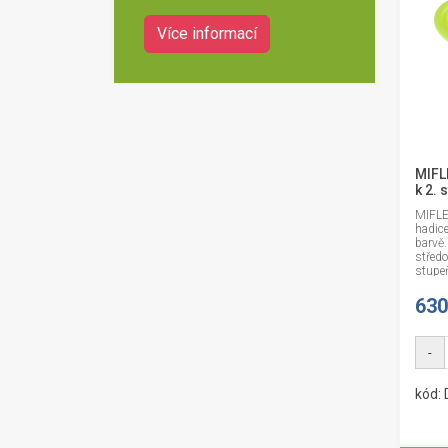
Více informací
MIFL
k 2.
MIFLE
hadice
barvě.
středo
stupeň
630
-
kód: