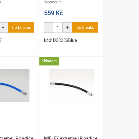
...
sidemount...
559 Kč
+
do košíku
-
+
do košíku
31
kód: D23233Blue
Skladem
treme LP hadice
MIFLEX extreme LP hadice