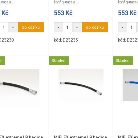
urace a...
konfigurace a...
konfigurace a
 Kč
553 Kč
553 Kč
+
do košíku
-
+
do košíku
-
 D23230
kód: D23235
kód: D232
em
Skladem
Skladem
EX extreme LP hadice
MIFLEX extreme LP hadice
MIFLEX ex