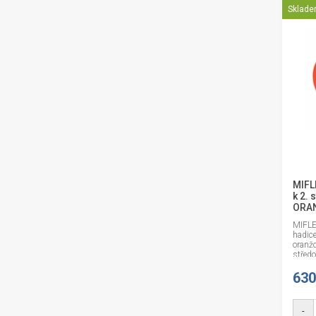
Sklad
MIFL
k 2. 
ORA
MIFLE
hadice
oranžo
středo
stupeň
630
-