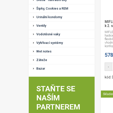
Šipky, Cookies a REM
Urinální kondomy
MIFL
Ventily
k 2. 
MIFLE
Vodotěsné vaky
hadic
flexib
Vyhřívací systémy
vhodn
konfig
Wet notes
578
Záteže
-
Bazar
kód:
STAŇTE SE
Sklad
NAŠÍM
PARTNEREM