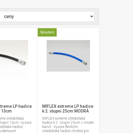
Skladem
treme LP hadice
MIFLEX extreme LP hadice
ni 15cm
k 2. stupni 25cm MODRÁ
eme středotlaká
MIFLEX extreme středotlaká
 stupni 15cm. Vysoce
hadice k 2. stupni 25cm v modré
ředotlaká hadice
barvě.. Vysoce flexibilní
sidemount
středotlaká hadice vhodná pro