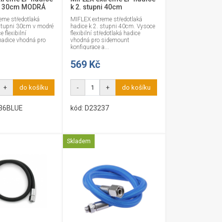
ni 30cm MODRÁ
k 2. stupni 40cm
eme středotlaká
MIFLEX extreme středotlaká
 stupni 30cm v modré
hadice k 2. stupni 40cm. Vysoce
 flexibilní
flexibilní středotlaká hadice
hadice vhodná pro
vhodná pro sidemount
.
konfigurace a...
569 Kč
+
do košíku
-
+
do košíku
236BLUE
kód: D23237
Skladem