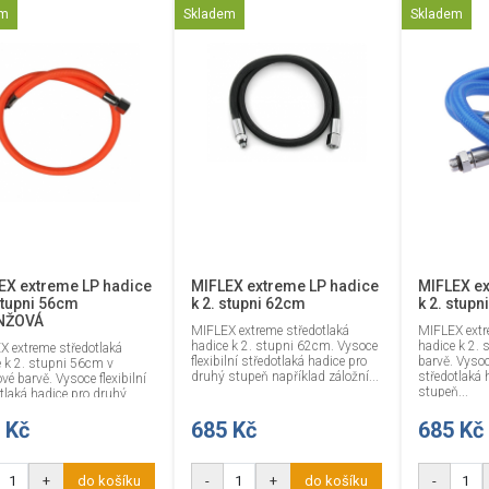
em
Skladem
Skladem
EX extreme LP hadice
MIFLEX extreme LP hadice
MIFLEX ex
stupni 56cm
k 2. stupni 62cm
k 2. stup
NŽOVÁ
MIFLEX extreme středotlaká
MIFLEX extr
hadice k 2. stupni 62cm. Vysoce
hadice k 2.
X extreme středotlaká
flexibilní středotlaká hadice pro
barvě. Vysoce
 k 2. stupni 56cm v
druhý stupeň například záložní...
středotlaká 
vé barvě. Vysoce flexibilní
stupeň...
tlaká hadice pro druhý
...
 Kč
685 Kč
685 Kč
+
do košíku
-
+
do košíku
-