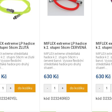
EX extreme LP hadice
MIFLEX extreme LP hadice
MIFLEX ex
 stupni 56cm ŽLUTÁ
k 2. stupni 56cm ČERVENÁ
k 2. stup
X extreme středotlaká
MIFLEX extreme středotlaká
MIFLEX extr
 k 2. stupni 56cm ve žluté
hadice k 2. stupni 56cm v
hadice k 2. 
 Vysoce flexibilní
červené barvě. Vysoce flexibilní
barvě. Vysoce
tlaká hadice pro druhý
středotlaká hadice pro druhý
středotlaká 
...
stupeň...
stupeň...
 Kč
630 Kč
630 Kč
+
do košíku
-
+
do košíku
-
 D23240YEL
kód: D23240RED
kód: D232