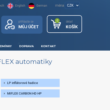
měna
ech
English
German
0
přihlaste se
detail
MŮJ ÚČET
KOŠÍK
DMÍNKY
DOPRAVA
KONTAKT
FLEX automatiky
LP inflátorové hadice
MIFLEX CARBON HD HP