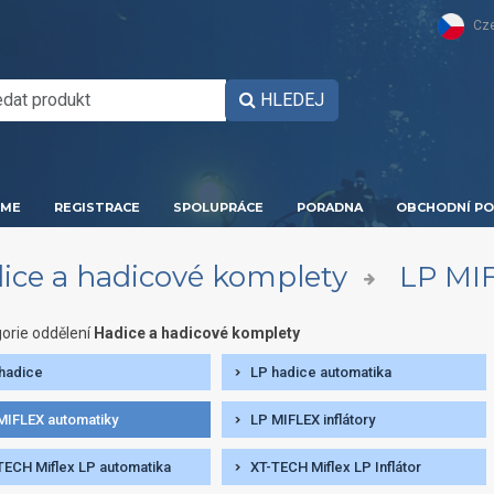
Cz
HLEDEJ
ME
REGISTRACE
SPOLUPRÁCE
PORADNA
OBCHODNÍ PO
ice a hadicové komplety
LP MI
orie oddělení
Hadice a hadicové komplety
hadice
LP hadice automatika
MIFLEX automatiky
LP MIFLEX inflátory
TECH Miflex LP automatika
XT-TECH Miflex LP Inflátor