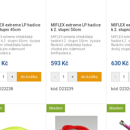
EX extreme LP hadice
MIFLEX extreme LP hadice
MIFLEX ex
stupni 45cm
k 2. stupni 50cm
k 2. stup
X extreme středotlaká
MIFLEX extreme středotlaká
MIFLEX extr
e k 2. stupni 45cm. Vysoce
hadice k 2. stupni 50cm. Vysoce
hadice k 2.
ilní středotlaká hadice
flexibilní středotlaká hadice
flexibilní st
á pro sidemount
vhodná pro sidemount
druhý stupeň
urace a...
konfigurace a...
 Kč
593 Kč
630 Kč
+
do košíku
-
+
do košíku
-
 D23238
kód: D23239
kód: D232
em
Skladem
Skladem