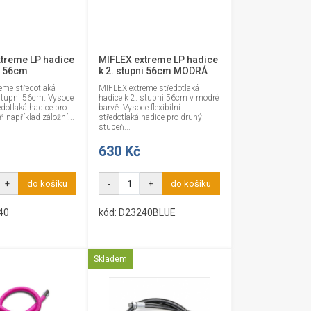
treme LP hadice
MIFLEX extreme LP hadice
ni 56cm
k 2. stupni 56cm MODRÁ
eme středotlaká
MIFLEX extreme středotlaká
 stupni 56cm. Vysoce
hadice k 2. stupni 56cm v modré
ředotlaká hadice pro
barvě. Vysoce flexibilní
 například záložní...
středotlaká hadice pro druhý
stupeň...
630 Kč
+
do košíku
-
+
do košíku
40
kód: D23240BLUE
Skladem