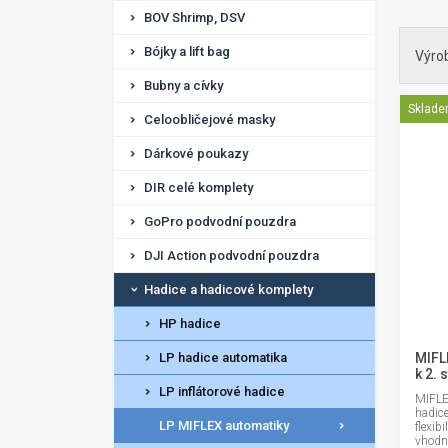
BOV Shrimp, DSV
Bójky a lift bag
Výro
Bubny a cívky
Sklad
Celoobličejové masky
Dárkové poukazy
DIR celé komplety
GoPro podvodní pouzdra
DJI Action podvodní pouzdra
Hadice a hadicové komplety
HP hadice
LP hadice automatika
MIFL
k 2. 
LP inflátorové hadice
MIFLE
hadic
LP MIFLEX automatiky
flexib
vhodn