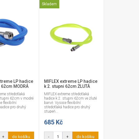
Skladem
treme LP hadice
MIFLEX extreme LP hadice
ni 62cm MODRÁ
k 2. stupni 62cm ŽLUTÁ
eme středotlaká
MIFLEX extreme středotlaká
 stupni 62cm v modré
hadice k 2. stupni 62cm ve žluté
 flexibilní
barvě. Vysoce flexibilní
hadice pro druhý
středotlaká hadice pro druhý
stupeň...
685 Kč
+
do košíku
-
+
do košíku