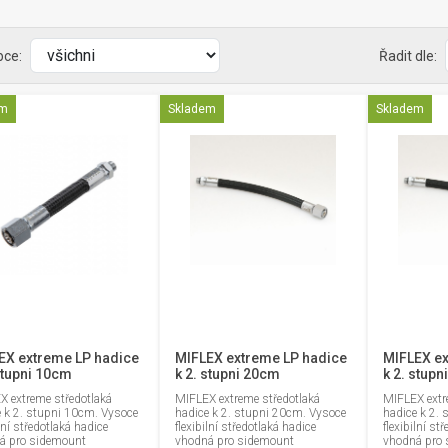
bce:
Řadit dle:
em
Skladem
Skladem
EX extreme LP hadice
MIFLEX extreme LP hadice
MIFLEX ex
stupni 10cm
k 2. stupni 20cm
k 2. stup
X extreme středotlaká
MIFLEX extreme středotlaká
MIFLEX extr
e k 2. stupni 10cm. Vysoce
hadice k 2. stupni 20cm. Vysoce
hadice k 2.
ilní středotlaká hadice
flexibilní středotlaká hadice
flexibilní st
á pro sidemount
vhodná pro sidemount
vhodná pro 