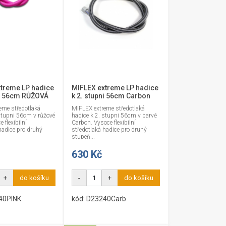
treme LP hadice
MIFLEX extreme LP hadice
ni 56cm RŮŽOVÁ
k 2. stupni 56cm Carbon
eme středotlaká
MIFLEX extreme středotlaká
stupni 56cm v růžové
hadice k 2. stupni 56cm v barvě
 flexibilní
Carbon. Vysoce flexibilní
hadice pro druhý
středotlaká hadice pro druhý
stupeň...
630 Kč
+
do košíku
-
+
do košíku
40PINK
kód: D23240Carb