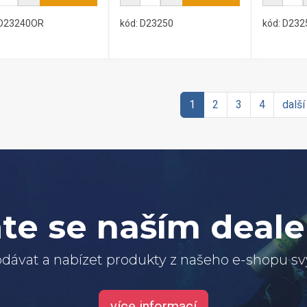
 D23240OR
kód: D23250
kód: D23
1
2
3
4
další
te se naším deal
dávat a nabízet produkty z našeho e-shopu 
více informací