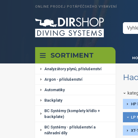
ONLINE PRODEJ POTÁPĚČSKÉHO VYBAVENÍ
SORTIMENT
HO
Analyzátory plynů, příslušenství
Had
Argon - příslušenství
Automatiky
kateg
Backplaty
HP 
BC Systémy (komplety křídlo +
backplate)
LP 
BC Systémy - příslušenství a
XT-
náhradní díly