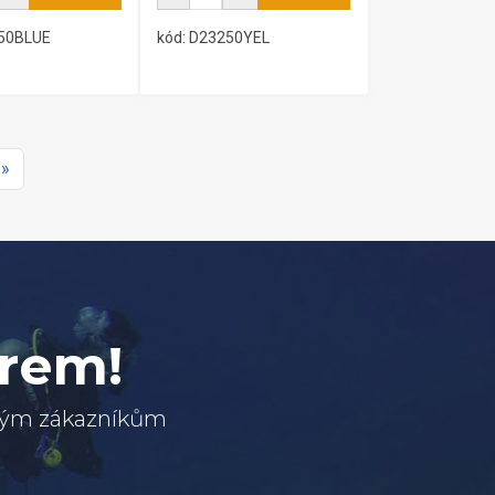
250BLUE
kód: D23250YEL
 »
erem!
svým zákazníkům