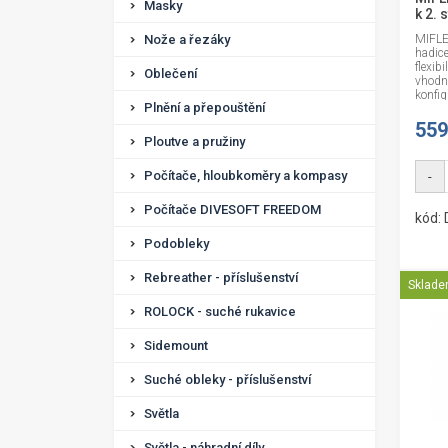
Masky
k 2. 
Nože a řezáky
MIFLE
hadic
flexib
Oblečení
vhodn
konfig
Plnění a přepouštění
559
Ploutve a pružiny
Počítače, hloubkoměry a kompasy
-
Počítače DIVESOFT FREEDOM
kód:
Podobleky
Rebreather - příslušenství
Sklad
ROLOCK - suché rukavice
Sidemount
Suché obleky - příslušenství
Světla
Světla - náhradní díly