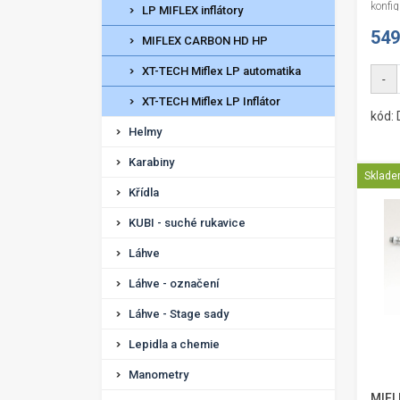
konfig
LP MIFLEX inflátory
549
MIFLEX CARBON HD HP
XT-TECH Miflex LP automatika
-
XT-TECH Miflex LP Inflátor
kód:
Helmy
Karabiny
Sklad
Křídla
KUBI - suché rukavice
Láhve
Láhve - označení
Láhve - Stage sady
Lepidla a chemie
Manometry
MIFL