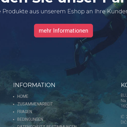
 Produkte aus unserem Eshop an Ihre Kunde
mehr Informationen
INFORMATION
K
s
BLU
HOME
Na 
ZUSAMMENARBEIT
16
FRAGEN
,
IČ:
BEDINGUNGEN
DI