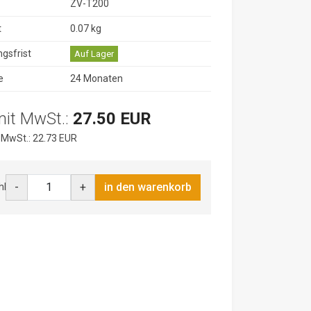
ZV-T200
t
0.07 kg
ngsfrist
Auf Lager
e
24 Monaten
mit MwSt.:
27.50 EUR
 MwSt.: 22.73 EUR
-
+
in den warenkorb
hl