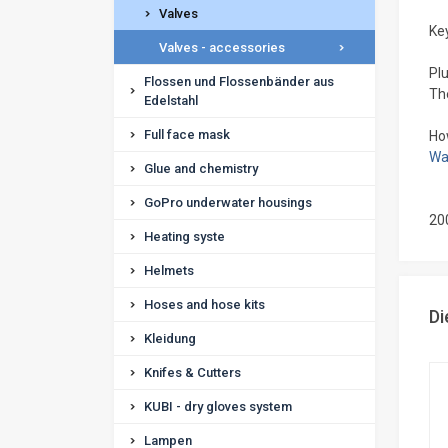
Valves
Key
Valves - accessories
Plu
Flossen und Flossenbänder aus
Th
Edelstahl
Full face mask
Ho
Wat
Glue and chemistry
GoPro underwater housings
20
Heating syste
Helmets
Hoses and hose kits
D
Kleidung
Knifes & Cutters
KUBI - dry gloves system
Lampen