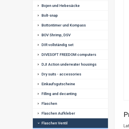
Bojen und Hebesäcke
Bolt-snap
Bottontimer und Kompass
BOV Shrimp, DSV
DIR vollständig set
DIVESOFT FREEDOM computers
DJI Action underwater housings
Dry suits - accessories
Einkaufsgutscheine
Filling and decanting
Flaschen
P
Flaschen Aufkleber
Flaschen Ventil
Lat