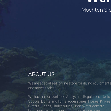
Mochten Sie
ABOUT US
We are specialized online store for diving equipment
and accessories.
We have in our portfolio Analyzers, Regulators, Reels,
Spools, Lights and lights accessories, Hoses, Knives
Cutters, Hoses, Under-suites, underwater camera
housings, rebreather products and many other