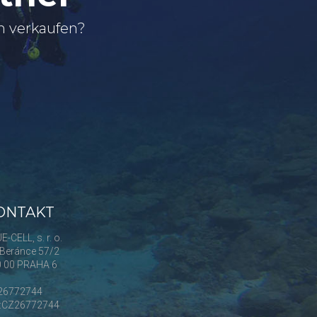
n verkaufen?
ONTAKT
E-CELL, s. r. o.
Beránce 57/2
0 00 PRAHA 6
 26772744
Č:CZ26772744