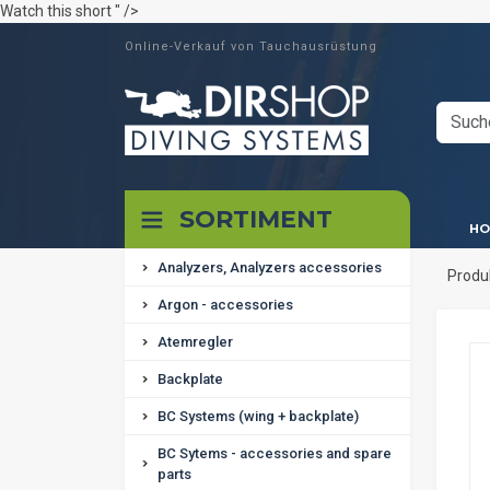
Watch this short " />
Online-Verkauf von Tauchausrüstung
SORTIMENT
HO
Analyzers, Analyzers accessories
Produ
Argon - accessories
Atemregler
Backplate
BC Systems (wing + backplate)
BC Sytems - accessories and spare
parts