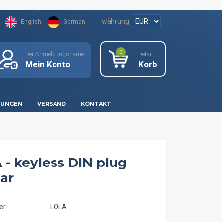
währung
English
German
0
Der Anmeldungsname
Detail
Mein Konto
Korb
GUNGEN
VERSAND
KONTAKT
 - keyless DIN plug
ar
er
LOLA