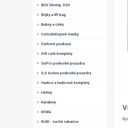
BOV Shrimp, DSV
Bójky a lift bag
Bubny a cívky
Celoobličejové masky
Dárkové poukazy
DIR celé komplety
GoPro podvodní pouzdra
DJI Action podvodní pouzdra
Hadice a hadicové komplety
Helmy
Karabiny
V
Křídla
Ky
KUBI - suché rukavice