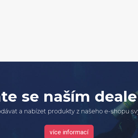
te se naším deal
dávat a nabízet produkty z našeho e-shopu 
více informací