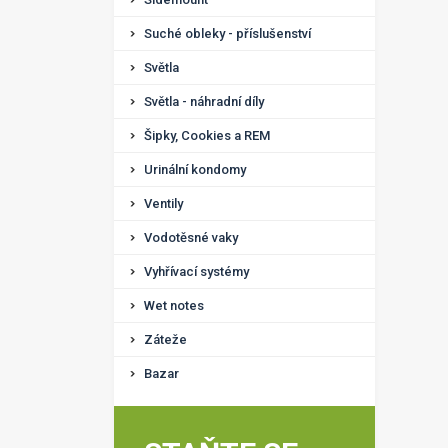
Suché obleky - příslušenství
Světla
Světla - náhradní díly
Šipky, Cookies a REM
Urinální kondomy
Ventily
Vodotěsné vaky
Vyhřívací systémy
Wet notes
Záteže
Bazar