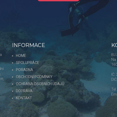
INFORMACE
K
 a
BLU
HOME
Na 
SPOLUPRÁCE
16
dní
PORADNA
,
IČ:
OBCHODNÍ PODMÍNKY
ve,
DI
OCHRANA OSOBNÍCH ÚDAJŮ
Tel
DOPRAVA
Ema
KONTAKT