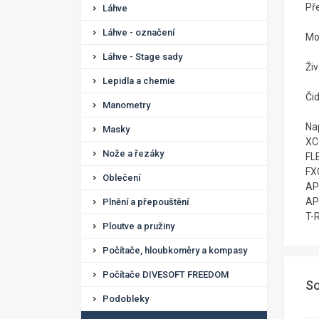
Pře
Láhve
Láhve - označení
Mo
Láhve - Stage sady
Ži
Lepidla a chemie
Či
Manometry
Nap
Masky
XC
Nože a řezáky
FL
FX
Oblečení
AP
AP 
Plnění a přepouštění
T-
Ploutve a pružiny
Počítače, hloubkoměry a kompasy
Počítače DIVESOFT FREEDOM
So
Podobleky