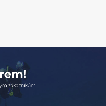
erem!
svým zákazníkům