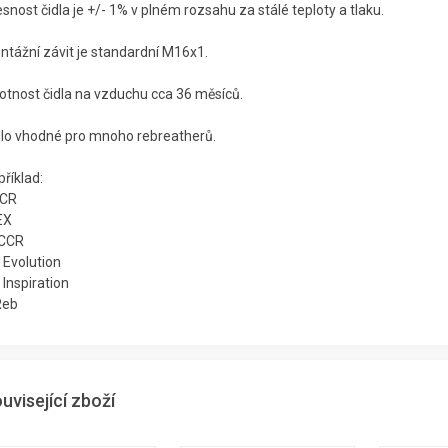
snost čidla je +/- 1% v plném rozsahu za stálé teploty a tlaku.
ntážní závit je standardní M16x1.
votnost čidla na vzduchu cca 36 měsíců.
dlo vhodné pro mnoho rebreatherů.
říklad:
CR
EX
CCR
 Evolution
Inspiration
Reb
uvisející zboží