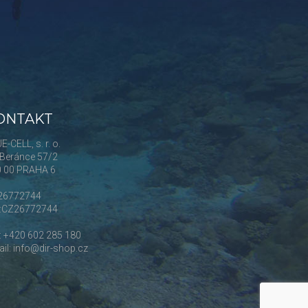
ONTAKT
E-CELL, s. r. o.
Beránce 57/2
0 00 PRAHA 6
 26772744
Č:CZ26772744
.: +420 602 285 180
il: info@dir-shop.cz