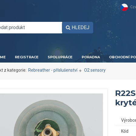
Cz
HLEDEJ
ME
REGISTRACE
SPOLUPRÁCE
PORADNA
OBCHODNÍ PO
kt z kategorie:
Rebreather - příslušenství
O2 sensory
R22S
kryt
Výrobc
Kód