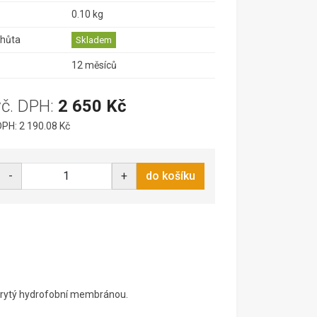
0.10 kg
lhůta
Skladem
12 měsíců
vč. DPH:
2 650 Kč
PH: 2 190.08 Kč
-
+
do košíku
 krytý hydrofobní membránou.