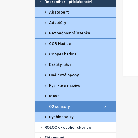
Rebreather - příslušenství
Absorbent
Adaptéry
Bezpečnostní ústenka
CCR Hadice
Cooper hadice
Držáky lahví
Hadicové spony
Kyslíkové mazivo
MAVs
O2 sensory
Rychlospojky
ROLOCK - suché rukavice
Sidemount