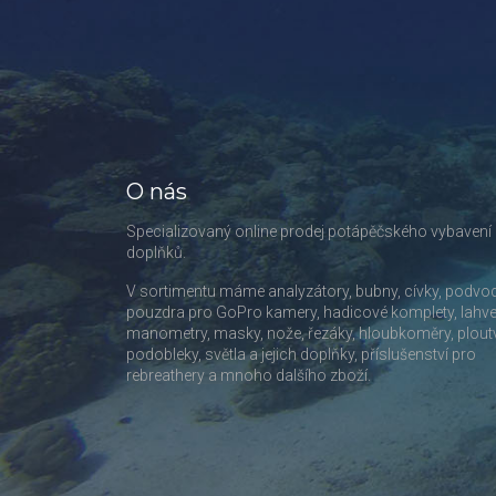
O nás
Specializovaný online prodej potápěčského vybavení
doplňků.
V sortimentu máme analyzátory, bubny, cívky, podvo
pouzdra pro GoPro kamery, hadicové komplety, lahve
manometry, masky, nože, řezáky, hloubkoměry, plout
podobleky, světla a jejich doplňky, příslušenství pro
rebreathery a mnoho dalšího zboží.