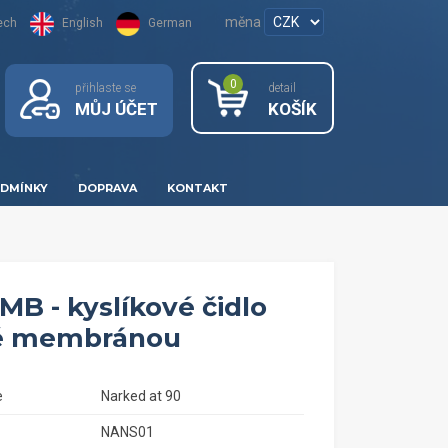
měna
ech
English
German
0
přihlaste se
detail
MŮJ ÚČET
KOŠÍK
DMÍNKY
DOPRAVA
KONTAKT
MB - kyslíkové čidlo
é membránou
e
Narked at 90
NANS01