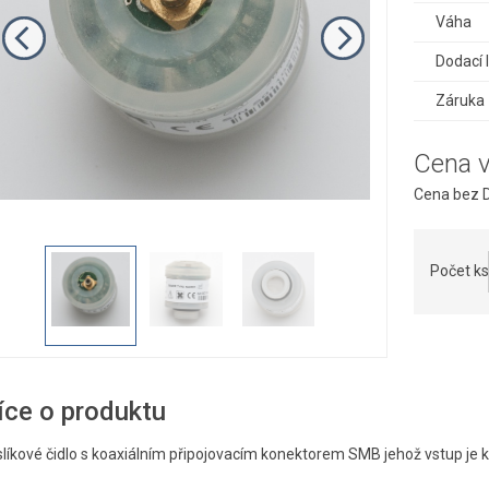
Váha
Dodací 
Záruka
Cena 
Cena bez D
Počet ks
íce o produktu
slíkové čidlo s koaxiálním připojovacím konektorem SMB jehož vstup je