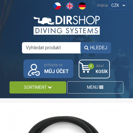
měna
HLEDEJ
přihlaste se
detail
0
MŮJ ÚČET
KOŠÍK
SORTIMENT
MENU