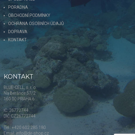
PORADNA
OBCHODNÍ PODMÍNKY
OCHRANA OSOBNÍCH ÚDAJŮ
DOPRAVA
KONTAKT
KONTAKT
BLUE-CELL, s. r. o.
Na Beránce 57/2
160 00 PRAHA 6
IČ: 26772744
DIČ:CZ26772744
Tel.: +420 602 285 180
Email: info@dir-shop.cz