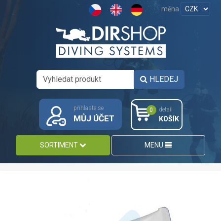
měna
HLEDEJ
přihlaste se
detail
0
MŮJ ÚČET
KOŠÍK
SORTIMENT
MENU