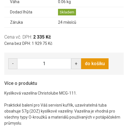
Váha
0.06 kg
Dodací lhůta
Skladem
Záruka
24 měsíců
Cena vč. DPH:
2 335 Kč
Cena bez DPH: 1 929.75 Kč
-
+
do košíku
Více o produktu
Kyslíková vazelína Christolube MCG-111.
Praktické balení pro Váš servisní kufřík, uzavíratelná tuba
obsahuje 57g (2OZ) kyslíkové vazelíny. Vazelína je vhodná pro
všechny typy O-kroužků a materiálů používaných v potápěčském
průmyslu.