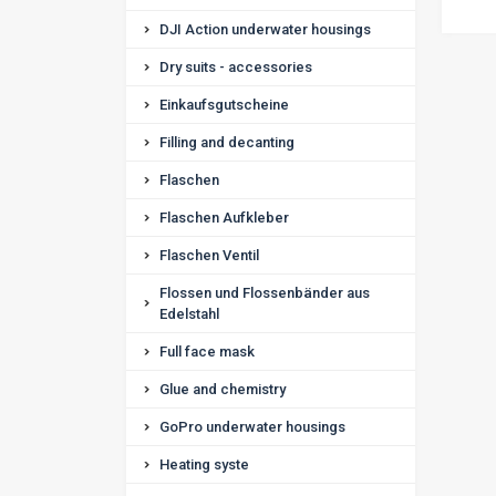
DJI Action underwater housings
Dry suits - accessories
Einkaufsgutscheine
Filling and decanting
Flaschen
Flaschen Aufkleber
Flaschen Ventil
Flossen und Flossenbänder aus
Edelstahl
Full face mask
Glue and chemistry
GoPro underwater housings
Heating syste