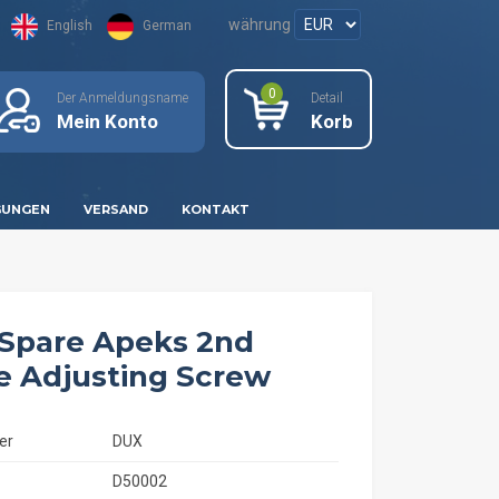
währung
English
German
0
Der Anmeldungsname
Detail
Mein Konto
Korb
GUNGEN
VERSAND
KONTAKT
Spare Apeks 2nd
e Adjusting Screw
er
DUX
D50002