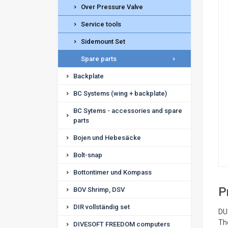
Over Pressure Valve
Service tools
Sidemount Set
Spare parts
Backplate
BC Systems (wing + backplate)
BC Sytems - accessories and spare
parts
Bojen und Hebesäcke
Bolt-snap
Bottontimer und Kompass
P
BOV Shrimp, DSV
DIR vollständig set
DU
The
DIVESOFT FREEDOM computers