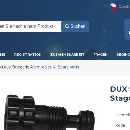
Czech
Suchen
ME
REGISTRATION
ZUSAMMENARBEIT
FRAGEN
BEDIN
kt aus Kategorie
Atemregler
Spare parts
DUX 
Stag
Herstell
Kode