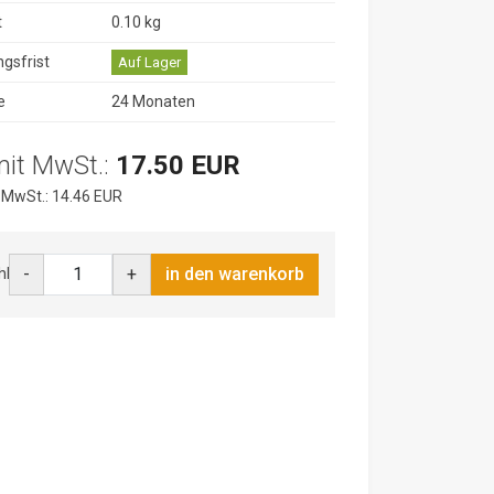
t
0.10 kg
ngsfrist
Auf Lager
e
24 Monaten
mit MwSt.:
17.50 EUR
 MwSt.: 14.46 EUR
-
+
in den warenkorb
hl