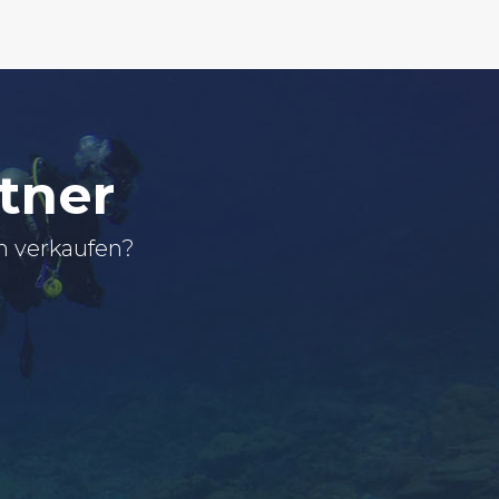
tner
n verkaufen?