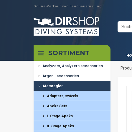
Online-Verkauf von Tauchausrüstung
SORTIMENT
HO
Analyzers, Analyzers accessories
Produ
Argon - accessories
Atemregler
Adapters, swivels
Apeks Sets
I. Stage Apeks
II. Stage Apeks