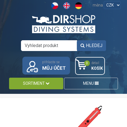
měna
HLEDEJ
přihlaste se
detail
0
MŮJ ÚČET
KOŠÍK
SORTIMENT
MENU