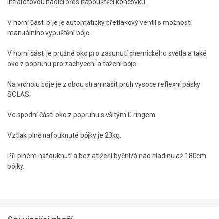
inflárotovou hadicí přes napouštěcí koncovku.
V horní části b´je je automatický přetlakový ventil s možností
manuálního vypuštění bóje.
V horní části je pružné oko pro zasunutí chemického světla a také
oko z popruhu pro zachycení a tažení bóje.
Na vrcholu bóje je z obou stran našit pruh vysoce reflexní pásky
SOLAS.
Ve spodní části oko z popruhu s všitým D ringem.
Vztlak plně nafouknuté bójky je 23kg.
Při plném nafouknutí a bez atížení byčnívá nad hladinu až 180cm
bójky.