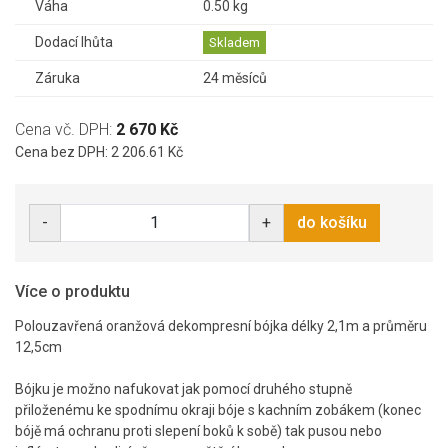
Váha
0.50 kg
Dodací lhůta
Skladem
Záruka
24 měsíců
Cena vč. DPH:
2 670 Kč
Cena bez DPH: 2 206.61 Kč
-
+
do košíku
Více o produktu
Polouzavřená oranžová dekompresní bójka délky 2,1m a průměru
12,5cm
Bójku je možno nafukovat jak pomocí druhého stupně
přiloženému ke spodnímu okraji bóje s kachním zobákem (konec
bójě má ochranu proti slepení boků k sobě) tak pusou nebo