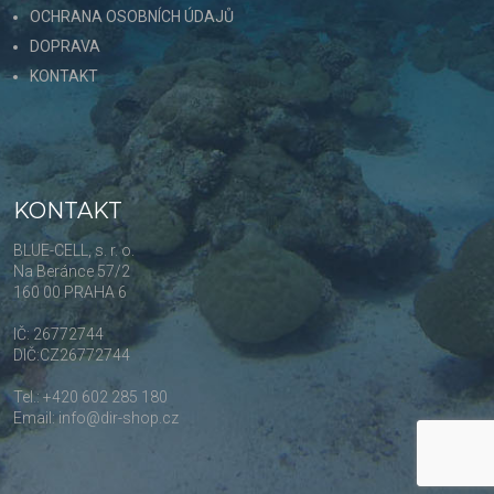
OCHRANA OSOBNÍCH ÚDAJŮ
DOPRAVA
KONTAKT
KONTAKT
BLUE-CELL, s. r. o.
Na Beránce 57/2
160 00 PRAHA 6
IČ: 26772744
DIČ:CZ26772744
Tel.: +420 602 285 180
Email: info@dir-shop.cz