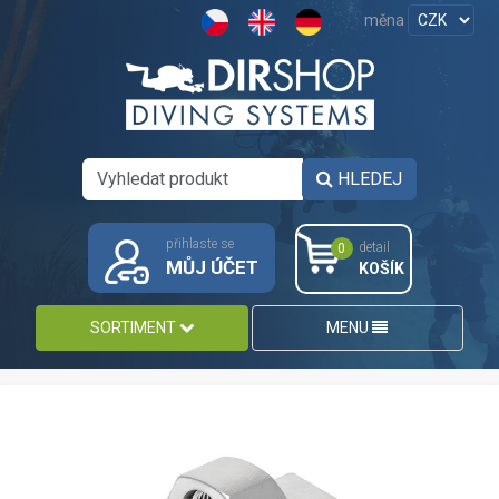
měna
HLEDEJ
přihlaste se
detail
0
MŮJ ÚČET
KOŠÍK
SORTIMENT
MENU