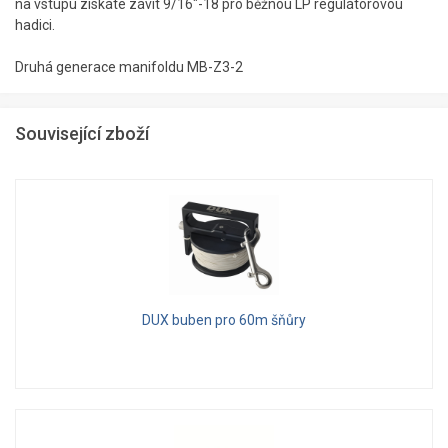
na vstupu získáte závit 9/16"-18 pro běžnou LP regulátorovou
hadici.
Druhá generace manifoldu MB-Z3-2
Související zboží
DUX buben pro 60m šňůry