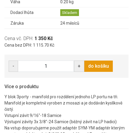
Váha
0.20 kg
Dodací lhůta
Skladem
Záruka
24 měsíců
Cena vč. DPH:
1 350 Kč
Cena bez DPH: 1 115.70 Kč
-
+
do košíku
Více o produktu
Y blok 3porty - manifold pro rozdělení jednoho LP portu na tři.
Manifold je kompletně vyroben z mosazi a je dodáván kyslíkově
čistý.
Vstupní závit 9/16"-18 Samice
Výstupní závity 3x 3/8"-24 Samice (běžný závit na LP hadici)
Na vstup doporučujeme použít adaptér SYM-YM adaptér kterým